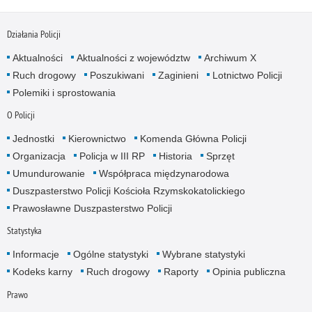
Działania Policji
Aktualności
Aktualności z województw
Archiwum X
Ruch drogowy
Poszukiwani
Zaginieni
Lotnictwo Policji
Polemiki i sprostowania
O Policji
Jednostki
Kierownictwo
Komenda Główna Policji
Organizacja
Policja w III RP
Historia
Sprzęt
Umundurowanie
Współpraca międzynarodowa
Duszpasterstwo Policji Kościoła Rzymskokatolickiego
Prawosławne Duszpasterstwo Policji
Statystyka
Informacje
Ogólne statystyki
Wybrane statystyki
Kodeks karny
Ruch drogowy
Raporty
Opinia publiczna
Prawo