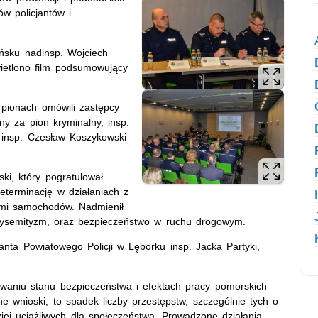
ów policjantów i
ńsku nadinsp. Wojciech
ietlono film podsumowujący
 pionach omówili zastępcy
y za pion kryminalny, insp.
z insp. Czesław Koszykowski
i, który pogratulował
eterminację w działaniach z
mi samochodów. Nadmienił
tysemityzm, oraz bezpieczeństwo w ruchu drogowym.
ta Powiatowego Policji w Lęborku insp. Jacka Partyki,
aniu stanu bezpieczeństwa i efektach pracy pomorskich
e wnioski, to spadek liczby przestępstw, szczególnie tych o
iej uciążliwych dla społeczeństwa. Prowadzone działania