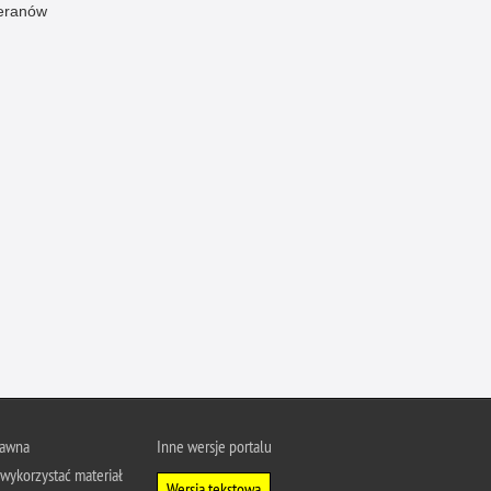
eranów
Profanacje, zbeszczeszczania
Profilaktyka
Przemoc domowa
Przemoc w szkole
Przemyt
Przestępczość alkoholowa
Przestępczość bankowa i kredytowa
Przestępczość cudzoziemców
Przestępczość farmaceutyczna
Przestępczość gospodarcza
Przestępczość internetowa
Przestępczość komputerowa
Przestępczość kryminalna
rawna
Inne wersje portalu
Przestępczość międzynarodowa
wykorzystać materiał
Wersja tekstowa