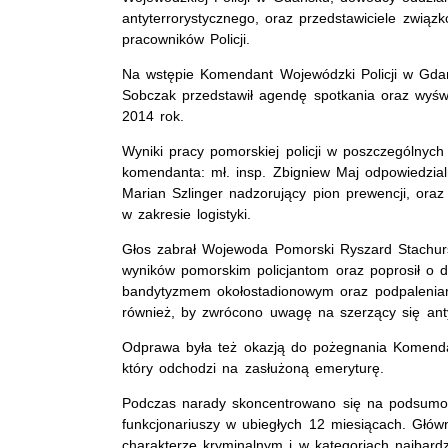
antyterrorystycznego, oraz przedstawiciele związk
pracowników Policji.
Na wstępie Komendant Wojewódzki Policji w Gda
Sobczak przedstawił agendę spotkania oraz wyśw
2014 rok.
Wyniki pracy pomorskiej policji w poszczególnych
komendanta: mł. insp. Zbigniew Maj odpowiedzialn
Marian Szlinger nadzorujący pion prewencji, ora
w zakresie logistyki.
Głos zabrał Wojewoda Pomorski Ryszard Stachursk
wyników pomorskim policjantom oraz poprosił o d
bandytyzmem okołostadionowym oraz podpalenia
również, by zwrócono uwagę na szerzący się an
Odprawa była też okazją do pożegnania Komendan
który odchodzi na zasłużoną emeryturę.
Podczas narady skoncentrowano się na podsumow
funkcjonariuszy w ubiegłych 12 miesiącach. Główn
charakterze kryminalnym i w kategoriach najbardz