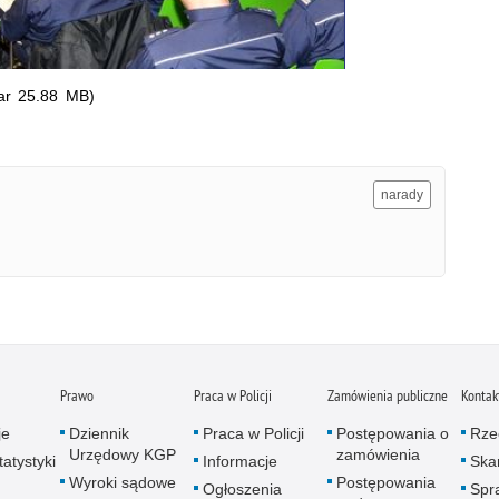
ar 25.88 MB)
narady
Prawo
Praca w Policji
Zamówienia publiczne
Kontak
je
Dziennik
Praca w Policji
Postępowania o
Rze
Urzędowy KGP
zamówienia
atystyki
Informacje
Skar
Wyroki sądowe
Postępowania
Ogłoszenia
Spr