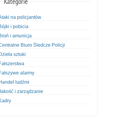
Kategorie
Ataki na policjantów
Bójki i pobicia
Broń i amunicja
Centralne Biuro Śledcze Policji
Dzieła sztuki
Fałszerstwa
Fałszywe alarmy
Handel ludźmi
Jakość i zarządzanie
Kadry
Kobiety w Policji
Korupcja
Kradzież