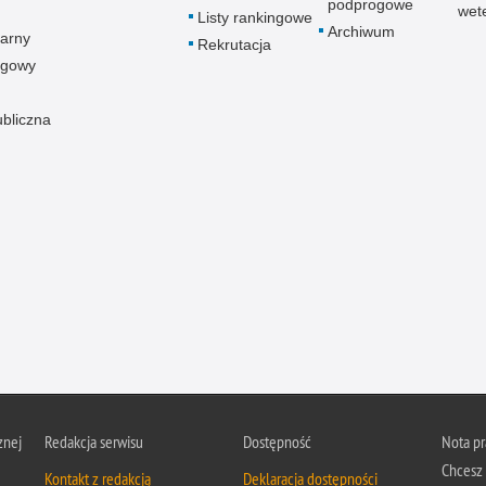
podprogowe
wet
Listy rankingowe
Archiwum
arny
Rekrutacja
ogowy
ubliczna
znej
Redakcja serwisu
Dostępność
Nota p
Chcesz 
Kontakt z redakcją
Deklaracja dostępności