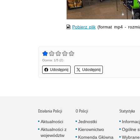
Pobierz plik
(format mp4 - rozmi
Ocena: 1/5 (2)
Udostępnij
Udostępnij
Działania Policji
O Policji
Statystyka
Aktualności
Jednostki
Informac
Aktualności z
Kierownictwo
Ogólne st
województw
Komenda Główna
Wybrane