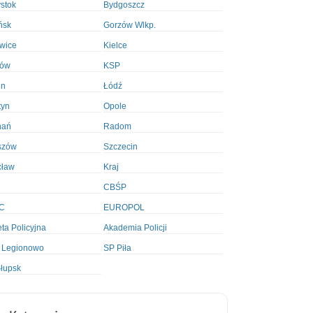
ystok
Bydgoszcz
ńsk
Gorzów Wlkp.
wice
Kielce
ków
KSP
in
Łódź
tyn
Opole
nań
Radom
szów
Szczecin
cław
Kraj
CBŚP
C
EUROPOL
ta Policyjna
Akademia Policji
 Legionowo
SP Piła
łupsk