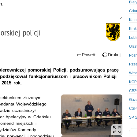
Biał
m.
Gda
Kato
Kra
rskiej policji
Lubl
Olsz
Powrót
Drukuj
Poz
Rze
 kierowniczej pomorskiej Policji, podsumowująca pracę
Wro
podziękował funkcjonariuszom i pracownikom Policji
KGP
 2015 rok.
CBZ
meldunkiem złożonym
Gaze
endanta Wojewódzkiego
CSP
adzie uczestniczył
tor Apelacyjny w Gdańsku
SP S
komend miejskich i
wydziałów Komendy
ów prewencji i pododdziału