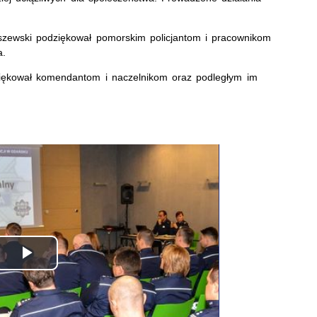
szewski podziękował pomorskim policjantom i pracownikom
a.
iękował komendantom i naczelnikom oraz podległym im
Odtwórz
wideo