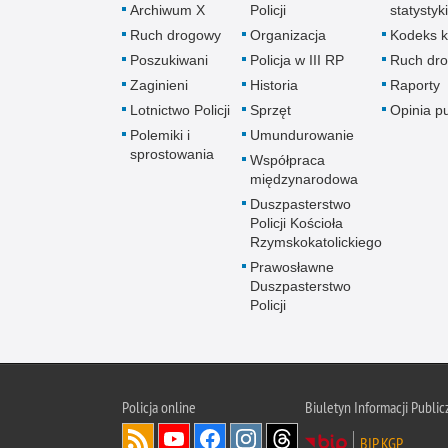
Archiwum X
Policji
statystyki
Ruch drogowy
Organizacja
Kodeks k
Poszukiwani
Policja w III RP
Ruch dr
Zaginieni
Historia
Raporty
Lotnictwo Policji
Sprzęt
Opinia p
Polemiki i
Umundurowanie
sprostowania
Współpraca
międzynarodowa
Duszpasterstwo
Policji Kościoła
Rzymskokatolickiego
Prawosławne
Duszpasterstwo
Policji
Policja
online
Biuletyn Informacji Public
BIP KGP