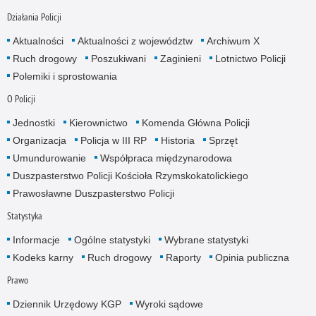
Działania Policji
Aktualności
Aktualności z województw
Archiwum X
Ruch drogowy
Poszukiwani
Zaginieni
Lotnictwo Policji
Polemiki i sprostowania
O Policji
Jednostki
Kierownictwo
Komenda Główna Policji
Organizacja
Policja w III RP
Historia
Sprzęt
Umundurowanie
Współpraca międzynarodowa
Duszpasterstwo Policji Kościoła Rzymskokatolickiego
Prawosławne Duszpasterstwo Policji
Statystyka
Informacje
Ogólne statystyki
Wybrane statystyki
Kodeks karny
Ruch drogowy
Raporty
Opinia publiczna
Prawo
Dziennik Urzędowy KGP
Wyroki sądowe