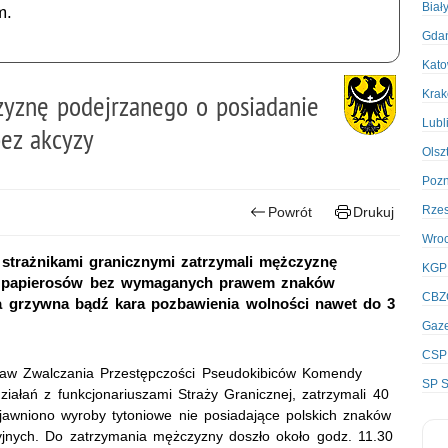
Biał
m.
Gda
Kato
Kra
zyznę podejrzanego o posiadanie
Lubl
bez akcyzy
Olsz
Poz
Rze
Powrót
Drukuj
Wro
strażnikami granicznymi zatrzymali mężczyznę
KGP
cy papierosów bez wymaganych prawem znaków
CBZ
a grzywna bądź kara pozbawienia wolności nawet do 3
Gaze
CSP
praw Zwalczania Przestępczości Pseudokibiców Komendy
SP S
ałań z funkcjonariuszami Straży Granicznej, zatrzymali 40
ujawniono wyroby tytoniowe nie posiadające polskich znaków
cyjnych. Do zatrzymania mężczyzny doszło około godz. 11.30