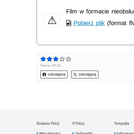
Film w formacie nieobsł
Pobierz plik
(format fl
Ocena: 3/5 (2)
Udostępnij
Udostępnij
Działania Policji
O Policji
Statystyka
Aktualności
Jednostki
Informac