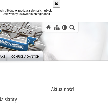
ych plików, to zgadzasz się na ich użycie
. Brak zmiany ustawienia przeglądarki
otwórz wysz
AKT
OCHRONA DANYCH
Aktualności
Na skróty