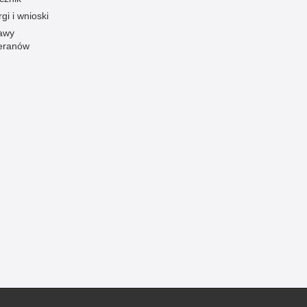
gi i wnioski
Ofiarni i odważni
awy
Opinia publiczna
eranów
Oszustwa
Pedofilia, pornografia dziecięca
Piractwo przemysłowe
Podrabianie znaków towarowych
Pogryzienia przez psy
Polemiki i sprostowania
Policja inaczej
Policjant z pasją
Porwania
Pożary i podpalenia
Pranie brudnych pieniędzy
Prawa człowieka