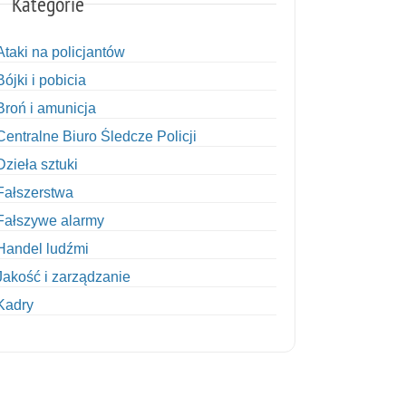
Kategorie
Ataki na policjantów
Bójki i pobicia
Broń i amunicja
Centralne Biuro Śledcze Policji
Dzieła sztuki
Fałszerstwa
Fałszywe alarmy
Handel ludźmi
Jakość i zarządzanie
Kadry
Kobiety w Policji
Korupcja
Kradzież