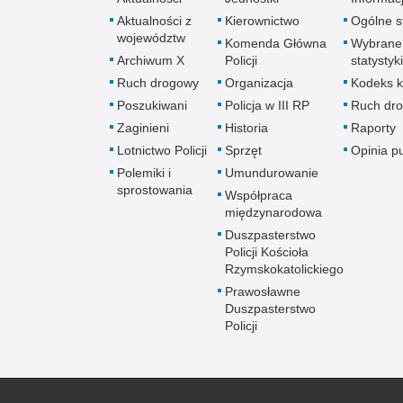
Aktualności z
Kierownictwo
Ogólne st
województw
Komenda Główna
Wybrane
Archiwum X
Policji
statystyki
Ruch drogowy
Organizacja
Kodeks k
Poszukiwani
Policja w III RP
Ruch dr
Zaginieni
Historia
Raporty
Lotnictwo Policji
Sprzęt
Opinia p
Polemiki i
Umundurowanie
sprostowania
Współpraca
międzynarodowa
Duszpasterstwo
Policji Kościoła
Rzymskokatolickiego
Prawosławne
Duszpasterstwo
Policji