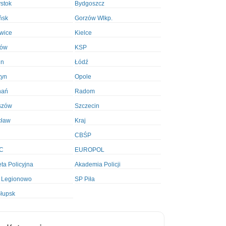
ystok
Bydgoszcz
ńsk
Gorzów Wlkp.
wice
Kielce
ków
KSP
in
Łódź
tyn
Opole
nań
Radom
szów
Szczecin
cław
Kraj
CBŚP
C
EUROPOL
ta Policyjna
Akademia Policji
 Legionowo
SP Piła
łupsk