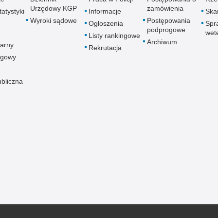
Urzędowy KGP
zamówienia
atystyki
Informacje
Skar
Wyroki sądowe
Postępowania
Ogłoszenia
Spr
podprogowe
wet
Listy rankingowe
Archiwum
arny
Rekrutacja
ogowy
ubliczna