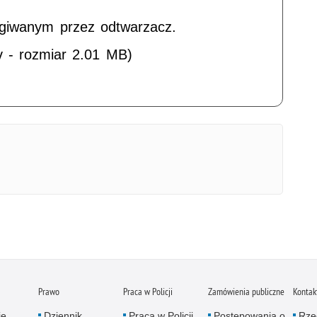
ugiwanym przez odtwarzacz.
v - rozmiar 2.01 MB)
Prawo
Praca w Policji
Zamówienia publiczne
Kontak
je
Dziennik
Praca w Policji
Postępowania o
Rze