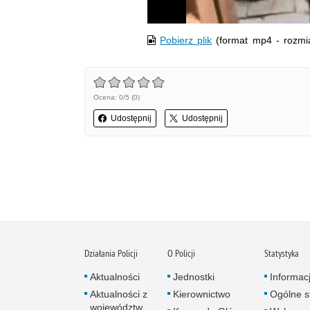
Pobierz plik
(format mp4 - rozmi
Ocena: 0/5 (0)
Udostępnij
Udostępnij
Działania Policji
O Policji
Statystyka
Aktualności
Jednostki
Informac
Aktualności z
Kierownictwo
Ogólne st
województw