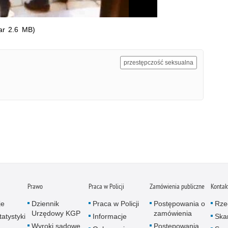
ar 2.6 MB)
przestępczość seksualna
Prawo
Praca w Policji
Zamówienia publiczne
Kontak
je
Dziennik
Praca w Policji
Postępowania o
Rze
Urzędowy KGP
zamówienia
atystyki
Informacje
Skar
Wyroki sądowe
Postępowania