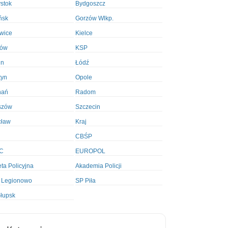
ystok
Bydgoszcz
ńsk
Gorzów Wlkp.
wice
Kielce
ków
KSP
in
Łódź
tyn
Opole
nań
Radom
szów
Szczecin
cław
Kraj
CBŚP
C
EUROPOL
ta Policyjna
Akademia Policji
 Legionowo
SP Piła
łupsk