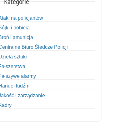
Kategorie
Ataki na policjantów
Bójki i pobicia
Broń i amunicja
Centralne Biuro Śledcze Policji
Dzieła sztuki
Fałszerstwa
Fałszywe alarmy
Handel ludźmi
Jakość i zarządzanie
Kadry
Kobiety w Policji
Korupcja
Kradzież