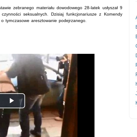
dstawie zebranego materiału dowodowego 28-latek usłyszał 9
 czynności seksualnych. Dzisiaj funkcjonariusze z Komendy
em o tymczasowe aresztowanie podejrzanego.
Odtwórz
wideo