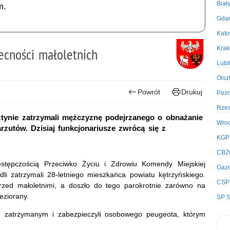
Biał
m.
Gda
Kato
Kra
ecności małoletnich
Lubl
Olsz
Powrót
Drukuj
Poz
Rze
sztynie zatrzymali mężczyznę podejrzanego o obnażanie
Wro
arzutów. Dzisiaj funkcjonariusze zwrócą się z
KGP
CBZ
estępczością Przeciwko Życiu i Zdrowiu Komendy Miejskiej
Gaze
edli zatrzymali 28-letniego mieszkańca powiatu kętrzyńskiego.
CSP
rzed małoletnimi, a doszło do tego parokrotnie zarówno na
eziorany.
SP S
z zatrzymanym i zabezpieczyli osobowego peugeota, którym