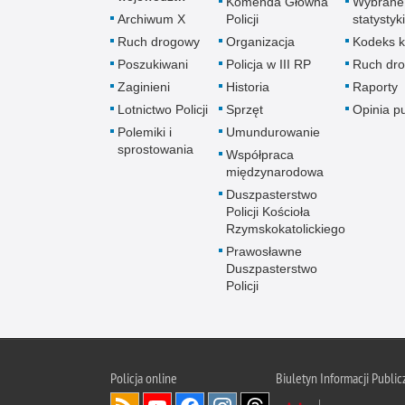
Komenda Główna
Wybrane
Archiwum X
Policji
statystyki
Ruch drogowy
Organizacja
Kodeks k
Poszukiwani
Policja w III RP
Ruch dr
Zaginieni
Historia
Raporty
Lotnictwo Policji
Sprzęt
Opinia p
Polemiki i
Umundurowanie
sprostowania
Współpraca
międzynarodowa
Duszpasterstwo
Policji Kościoła
Rzymskokatolickiego
Prawosławne
Duszpasterstwo
Policji
Policja
online
Biuletyn Informacji Public