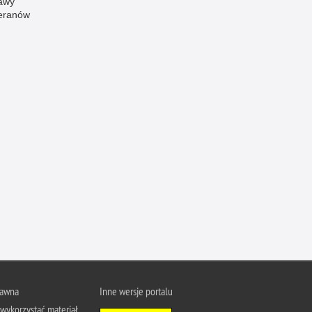
awy
eranów
Ofiarni i odważni
Opinia publiczna
Oszustwa
Pedofilia, pornografia dziecięca
Piractwo przemysłowe
Podrabianie znaków towarowych
Pogryzienia przez psy
Polemiki i sprostowania
Policja inaczej
Policjant z pasją
Porwania
Pożary i podpalenia
Pranie brudnych pieniędzy
rawna
Inne wersje portalu
Prawa człowieka
wykorzystać materiał