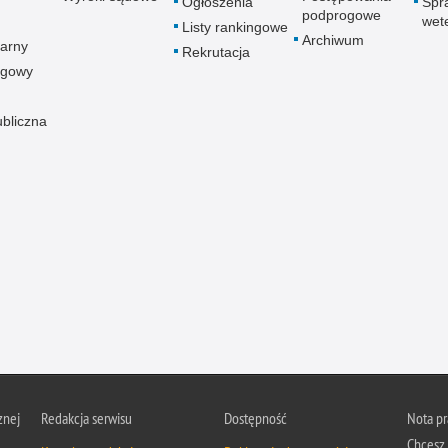
Ogłoszenia
Spr
podprogowe
wet
Listy rankingowe
Archiwum
arny
Rekrutacja
ogowy
ubliczna
znej
Redakcja serwisu
Dostępność
Nota p
Chcesz 