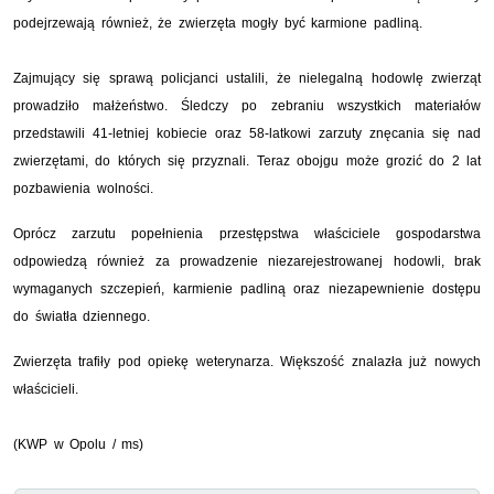
podejrzewają również, że zwierzęta mogły być karmione padliną.
Zajmujący się sprawą policjanci ustalili, że nielegalną hodowlę zwierząt
prowadziło małżeństwo. Śledczy po zebraniu wszystkich materiałów
przedstawili 41-letniej kobiecie oraz 58-latkowi zarzuty znęcania się nad
zwierzętami, do których się przyznali. Teraz obojgu może grozić do 2 lat
pozbawienia wolności.
Oprócz zarzutu popełnienia przestępstwa właściciele gospodarstwa
odpowiedzą również za prowadzenie niezarejestrowanej hodowli, brak
wymaganych szczepień, karmienie padliną oraz niezapewnienie dostępu
do światła dziennego.
Zwierzęta trafiły pod opiekę weterynarza. Większość znalazła już nowych
właścicieli.
(KWP w Opolu / ms)