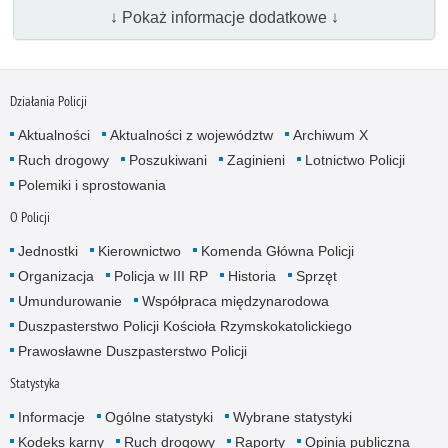
↓ Pokaż informacje dodatkowe ↓
Działania Policji
Aktualności
Aktualności z województw
Archiwum X
Ruch drogowy
Poszukiwani
Zaginieni
Lotnictwo Policji
Polemiki i sprostowania
O Policji
Jednostki
Kierownictwo
Komenda Główna Policji
Organizacja
Policja w III RP
Historia
Sprzęt
Umundurowanie
Współpraca międzynarodowa
Duszpasterstwo Policji Kościoła Rzymskokatolickiego
Prawosławne Duszpasterstwo Policji
Statystyka
Informacje
Ogólne statystyki
Wybrane statystyki
Kodeks karny
Ruch drogowy
Raporty
Opinia publiczna