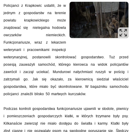
Policjanci z Krapkowic ustalili, że w
jednym z gospodarstw na terenie
powiatu krapkowickiego może
znajdować się nielegalna hodowla
owczarków niemieckich.
Funkcjonariusze, wraz z lekarzem
weterynarii i pracownikami inspekcji
weterynaryjnej, postanowili skontrolować gospodarstwo. Tuż przed
posesją zauważyli samochód, którego kierowca na widok policjantów
zawrócił i zaczął uciekać. Mundurowi natychmiast ruszyli w pościg i
zatrzymali go. Jak się okazało, za kierownicą siedział właściciel
gospodarstwa, które miało być skontrolowane. W bagażniku samochodu
policjanci znaleźli blisko 50 martwych kurczaków.
Podczas kontroli gospodarstwa funkcjonariusze ujawnili w stodole, piwnicy
i pomieszczeniach gospodarczych klatki, w których trzymane były psy.
Kilkanaście zwierząt nie miało dostępu do światła i karmy. Klatki były
zbyt ciasne i nie pozwalały psom na swobodne poruszanie się. Śledczy