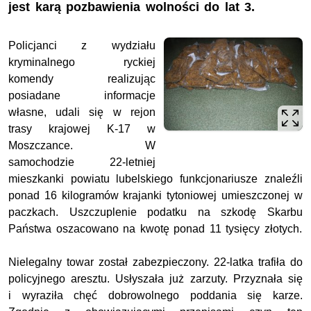
jest karą pozbawienia wolności do lat 3.
Policjanci z wydziału
kryminalnego ryckiej
komendy realizując
posiadane informacje
własne, udali się w rejon
trasy krajowej K-17 w
Moszczance. W
samochodzie 22-letniej
mieszkanki powiatu lubelskiego funkcjonariusze znaleźli
ponad 16 kilogramów krajanki tytoniowej umieszczonej w
paczkach. Uszczuplenie podatku na szkodę Skarbu
Państwa oszacowano na kwotę ponad 11 tysięcy złotych.
Nielegalny towar został zabezpieczony. 22-latka trafiła do
policyjnego aresztu. Usłyszała już zarzuty. Przyznała się
i wyraziła chęć dobrowolnego poddania się karze.