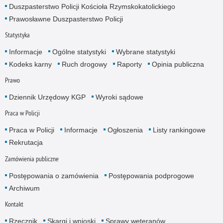
Duszpasterstwo Policji Kościoła Rzymskokatolickiego
Prawosławne Duszpasterstwo Policji
Statystyka
Informacje
Ogólne statystyki
Wybrane statystyki
Kodeks karny
Ruch drogowy
Raporty
Opinia publiczna
Prawo
Dziennik Urzędowy KGP
Wyroki sądowe
Praca w Policji
Praca w Policji
Informacje
Ogłoszenia
Listy rankingowe
Rekrutacja
Zamówienia publiczne
Postępowania o zamówienia
Postępowania podprogowe
Archiwum
Kontakt
Rzecznik
Skargi i wnioski
Sprawy weteranów