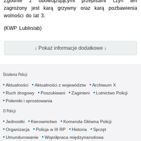
Zgodnie z obowiązującymi przepisami czyn ten
zagrożony jest karą grzywny oraz karą pozbawienia
wolności do lat 3.
(KWP Lublin/ab)
↓ Pokaż informacje dodatkowe ↓
Działania Policji
Aktualności
Aktualności z województw
Archiwum X
Ruch drogowy
Poszukiwani
Zaginieni
Lotnictwo Policji
Polemiki i sprostowania
O Policji
Jednostki
Kierownictwo
Komenda Główna Policji
Organizacja
Policja w III RP
Historia
Sprzęt
Umundurowanie
Współpraca międzynarodowa