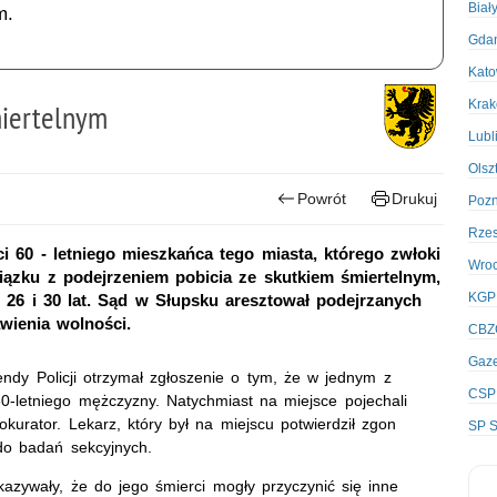
Biał
m.
Gda
Kato
Kra
miertelnym
Lubl
Olsz
Powrót
Drukuj
Poz
Rze
ci 60 - letniego mieszkańca tego miasta, którego zwłoki
Wro
ązku z podejrzeniem pobicia ze skutkiem śmiertelnym,
KGP
26 i 30 lat. Sąd w Słupsku aresztował podejrzanych
wienia wolności.
CBZ
Gaze
ndy Policji otrzymał zgłoszenie o tym, że w jednym z
CSP
0-letniego mężczyzny. Natychmiast na miejsce pojechali
kurator. Lekarz, który był na miejscu potwierdził zgon
SP S
do badań sekcyjnych.
azywały, że do jego śmierci mogły przyczynić się inne