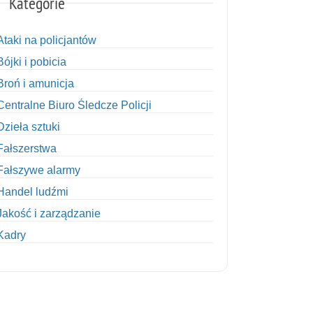
Kategorie
Ataki na policjantów
Bójki i pobicia
Broń i amunicja
Centralne Biuro Śledcze Policji
Dzieła sztuki
Fałszerstwa
Fałszywe alarmy
Handel ludźmi
Jakość i zarządzanie
Kadry
Kobiety w Policji
Korupcja
Kradzież