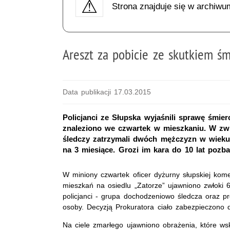
Strona znajduje się w archiwu
Areszt za pobicie ze skutkiem ś
Data publikacji 17.03.2015
Policjanci ze Słupska wyjaśnili sprawę śmier
znaleziono we czwartek w mieszkaniu. W zwi
śledczy zatrzymali dwóch mężczyzn w wieku 
na 3 miesiące. Grozi im kara do 10 lat pozba
W miniony czwartek oficer dyżurny słupskiej kome
mieszkań na osiedlu „Zatorze” ujawniono zwłoki 6
policjanci - grupa dochodzeniowo śledcza oraz pro
osoby. Decyzją Prokuratora ciało zabezpieczono 
Na ciele zmarłego ujawniono obrażenia, które wsk