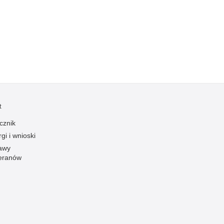
Kradzieże z włamaniem
Kultura
Logistyka, wyposażenie
Materiały wybuchowe
Nagrodzeni policjanci
Napady na banki
Napady na taksówkarzy
t
Napady na tiry
cznik
Nielegalny handel farmaceutykami
gi i wnioski
Nietrzeźwi kierujący
awy
eranów
Nietrzeźwi opiekunowie
Nietrzeźwi pracownicy
Niszczenie mienia
Nowoczesne technologie w pracy Policji
Odpowiedzialność majątkowa Policji