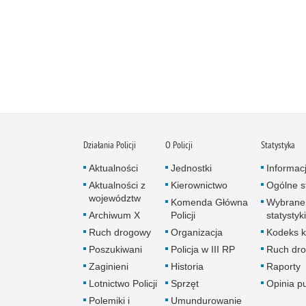
Działania Policji
O Policji
Statystyka
Aktualności
Jednostki
Informac
Aktualności z
Kierownictwo
Ogólne st
województw
Komenda Główna
Wybrane
Archiwum X
Policji
statystyki
Ruch drogowy
Organizacja
Kodeks k
Poszukiwani
Policja w III RP
Ruch dr
Zaginieni
Historia
Raporty
Lotnictwo Policji
Sprzęt
Opinia p
Polemiki i
Umundurowanie