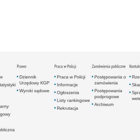
Prawo
Praca w Policji
Zamówienia publiczne
Kontak
je
Dziennik
Praca w Policji
Postępowania o
Rze
Urzędowy KGP
zamówienia
atystyki
Informacje
Skar
Wyroki sądowe
Postępowania
Ogłoszenia
Spr
podprogowe
wet
Listy rankingowe
Archiwum
arny
Rekrutacja
ogowy
ubliczna