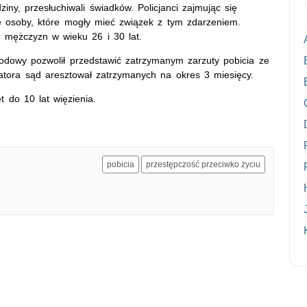
iny, przesłuchiwali świadków. Policjanci zajmując się
e osoby, które mogły mieć związek z tym zdarzeniem.
h mężczyzn w wieku 26 i 30 lat.
odowy pozwolił przedstawić zatrzymanym zarzuty pobicia ze
ratora sąd aresztował zatrzymanych na okres 3 miesięcy.
 do 10 lat więzienia.
pobicia
przestępczość przeciwko życiu