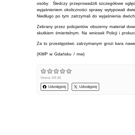
osoby. Śledczy przeprowadzili szczegółowe oględz
wyjaśnieniem okoliczności sprawy wytypowali dwi
Niedługo po tym zatrzymali do wyjaśnienia dwóc
Zebrany przez policjantów obszerny materiał dow
skutkiem śmiertelnym. Na wniosek Policji i proku
Za to przestępstwo zatrzymanym grozi kara nawet
(KWP w Gdańsku / mw)
Ocena: 0/5 (0)
Udostępnij
Udostępnij