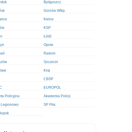
ystok
Bydgoszcz
ńsk
Gorzów Wlkp.
wice
Kielce
ków
KSP
in
Łódź
tyn
Opole
nań
Radom
szów
Szczecin
cław
Kraj
CBŚP
C
EUROPOL
ta Policyjna
Akademia Policji
 Legionowo
SP Piła
łupsk