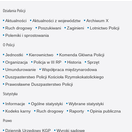
Działania Policji
Aktualności
Aktualności z województw
Archiwum X
Ruch drogowy
Poszukiwani
Zaginieni
Lotnictwo Policji
Polemiki i sprostowania
O Policji
Jednostki
Kierownictwo
Komenda Główna Policji
Organizacja
Policja w III RP
Historia
Sprzęt
Umundurowanie
Współpraca międzynarodowa
Duszpasterstwo Policji Kościoła Rzymskokatolickiego
Prawosławne Duszpasterstwo Policji
Statystyka
Informacje
Ogólne statystyki
Wybrane statystyki
Kodeks karny
Ruch drogowy
Raporty
Opinia publiczna
Prawo
Dziennik Urzędowy KGP
Wyroki sądowe