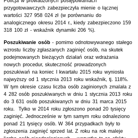
Policja w prowadzonych postępowaniach
przygotowawczych zabezpieczyła mienie o łącznej
wartości 327 958 024 zł (w porównaniu do
analogicznego okresu 2014 r., kiedy zabezpieczono 159
318 100 zł - wskaźnik dynamiki 206 %).
Poszukiwanie osób
- pomimo odnotowywanego stałego
wzrostu liczby zgłaszanych zaginięć osób, na skutek
podejmowanych bieżących działań oraz wdrażania
nowych procedur, skuteczność prowadzonych
poszukiwań na koniec I kwartału 2015 roku wyniosła
najwyższy od 1 stycznia 2013 roku wskaźnik, tj. 118%.
W tym okresie czasu liczba osób zaginionych zmalała z
4 282 osób poszukiwanych w dniu 1 stycznia 2013 roku
do 3 631 osób poszukiwanych w dniu 31 marca 2015
roku. Tylko w 2014 roku zgłoszono ponad 20 tysięcy
zaginięć. Jednocześnie w tym samym roku odnaleziono
ponad 21 tysięcy osób. W 364 przypadkach były to
zgłoszenia zaginięć sprzed lat. Z roku na rok maleje