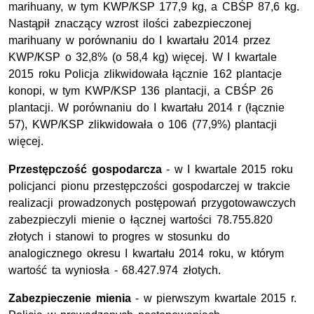
marihuany, w tym KWP/KSP 177,9 kg, a CBŚP 87,6 kg.
Nastąpił znaczący wzrost ilości zabezpieczonej
marihuany w porównaniu do I kwartału 2014 przez
KWP/KSP o 32,8% (o 58,4 kg) więcej. W I kwartale
2015 roku Policja zlikwidowała łącznie 162 plantacje
konopi, w tym KWP/KSP 136 plantacji, a CBŚP 26
plantacji. W porównaniu do I kwartału 2014 r (łącznie
57), KWP/KSP zlikwidowała o 106 (77,9%) plantacji
więcej.
Przestępczość gospodarcza
- w I kwartale 2015 roku
policjanci pionu przestępczości gospodarczej w trakcie
realizacji prowadzonych postępowań przygotowawczych
zabezpieczyli mienie o łącznej wartości 78.755.820
złotych i stanowi to progres w stosunku do
analogicznego okresu I kwartału 2014 roku, w którym
wartość ta wyniosła - 68.427.974 złotych.
Zabezpieczenie mienia
- w pierwszym kwartale 2015 r.