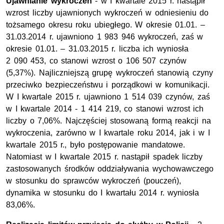
Ujawnianie wykroczeń
- w I kwartale 2015 r. nastąpił
wzrost liczby ujawnionych wykroczeń w odniesieniu do
tożsamego okresu roku ubiegłego. W okresie 01.01. –
31.03.2014 r. ujawniono 1 983 946 wykroczeń, zaś w
okresie 01.01. – 31.03.2015 r. liczba ich wyniosła
2 090 453, co stanowi wzrost o 106 507 czynów
(5,37%). Najliczniejszą grupę wykroczeń stanowią czyny
przeciwko bezpieczeństwu i porządkowi w komunikacji.
W I kwartale 2015 r. ujawniono 1 514 039 czynów, zaś
w I kwartale 2014 - 1 414 219, co stanowi wzrost ich
liczby o 7,06%. Najczęściej stosowaną formą reakcji na
wykroczenia, zarówno w I kwartale roku 2014, jak i w I
kwartale 2015 r., było postępowanie mandatowe.
Natomiast w I kwartale 2015 r. nastąpił spadek liczby
zastosowanych środków oddziaływania wychowawczego
w stosunku do sprawców wykroczeń (pouczeń),
dynamika w stosunku do I kwartału 2014 r. wyniosła
83,06%.