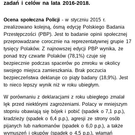
zadań i celów na lata 2016-2018.
Ocena społeczna Policji
- w styczniu 2015 r.
zrealizowano kolejną, ósmą edycję Polskiego Badania
Przestępczości (PBP). Jest to badanie opinii społecznej
przeprowadzane corocznie na reprezentatywnej grupie 17
tysięcy Polaków. Z najnowszej edycji PBP wynika, że
ponad trzy czwarte Polaków (78,1%) czuje się
bezpiecznie podczas spacerów po zmroku w okolicy
swojego miejsca zamieszkania. Brak poczucia
bezpieczeństwa deklaruje co piąty badany (18,9%). Jest
to nieco lepszy wynik niż w roku ubiegłym.
W porównaniu z deklaracjami z roku ubiegłego zmalał
lęk przed niektórymi zagrożeniami. Polacy w mniejszym
stopniu obawiają się bójek i pobić (spadek o 7,1 p.p.),
kradzieży (spadek o 6,4 p.p.), agresji ze strony osób
pijanych lub narkomanów (spadek o 6,0 p.p.), a także
wymuszeń i okupów (spadek o 4,5 p.p.), włamań