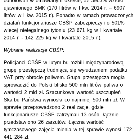
odnotowali w omawianym okresie, aż 3963% wzrost
ujawnionego BMK (170 litrów w I kw. 2014 r. – 6907
litrów w I kw. 2015 r.). Ponadto w ramach prowadzonych
działań funkcjonariusze CBŚP zabezpieczyli o 501%
więcej nielegalnego tytoniu (23 671 kg w I kwartale
2014 r. - 142 225 kg w I kwartale 2015 r.).
Wybrane realizacje CBŚP:
Policjanci CBŚP w lutym br. rozbili międzynarodową
grupę przestępczą trudniącą się wyłudzaniem podatku
VAT przy obrocie paliwem. Grupa przestępcza mogła
sprowadzić do Polski blisko 500 mln litrów paliwa o
wartości 2 mld zł. Szacunkowa wartość uszczupleń
Skarbu Państwa wyniosła co najmniej 500 mln zł. W
sprawie przeprowadzono 2 realizacje, gdzie
funkcjonariusze CBŚP zatrzymali 13 osób, łącznie
przedstawiono 26 zarzutów. Łączna wartość
tymczasowego zajęcia mienia w tej sprawie wynosi 172
441 284 zł.