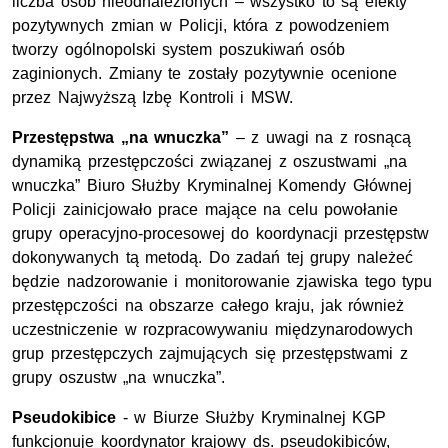
liczba osób nieodnalezionych – wszystko to są efekty
pozytywnych zmian w Policji, która z powodzeniem
tworzy ogólnopolski system poszukiwań osób
zaginionych. Zmiany te zostały pozytywnie ocenione
przez Najwyższą Izbę Kontroli i MSW.
Przestępstwa „na wnuczka”
– z uwagi na z rosnącą
dynamiką przestępczości związanej z oszustwami „na
wnuczka” Biuro Służby Kryminalnej Komendy Głównej
Policji zainicjowało prace mające na celu powołanie
grupy operacyjno-procesowej do koordynacji przestępstw
dokonywanych tą metodą. Do zadań tej grupy należeć
będzie nadzorowanie i monitorowanie zjawiska tego typu
przestępczości na obszarze całego kraju, jak również
uczestniczenie w rozpracowywaniu międzynarodowych
grup przestępczych zajmujących się przestępstwami z
grupy oszustw „na wnuczka”.
Pseudokibice
- w Biurze Służby Kryminalnej KGP
funkcjonuje koordynator krajowy ds. pseudokibiców,