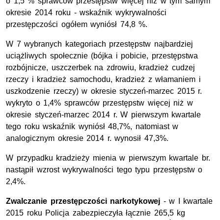
o 1,5 % sprawców przestępstw więcej niż w tym samym
okresie 2014 roku - wskaźnik wykrywalności
przestępczości ogółem wyniósł 74,8 %.
W 7 wybranych kategoriach przestępstw najbardziej
uciążliwych społecznie (bójka i pobicie, przestępstwa
rozbójnicze, uszczerbek na zdrowiu, kradzież cudzej
rzeczy i kradzież samochodu, kradzież z włamaniem i
uszkodzenie rzeczy) w okresie styczeń-marzec 2015 r.
wykryto o 1,4% sprawców przestępstw więcej niż w
okresie styczeń-marzec 2014 r. W pierwszym kwartale
tego roku wskaźnik wyniósł 48,7%, natomiast w
analogicznym okresie 2014 r. wynosił 47,3%.
W przypadku kradzieży mienia w pierwszym kwartale br.
nastąpił wzrost wykrywalności tego typu przestępstw o
2,4%.
Zwalczanie przestępczości narkotykowej
- w I kwartale
2015 roku Policja zabezpieczyła łącznie 265,5 kg