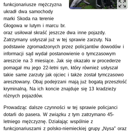
funkcjonariusze mężczyzna
ukradł dwa samochody
marki Skoda na terenie
Głogowa w lutym i marcu br.
oraz usiłował skraść jeszcze dwa inne pojazdy.
Zatrzymany usłyszał już w tej sprawie zarzuty. Na
podstawie zgromadzonych przez policjantów dowodów i
informacji sąd wydał postanowienie o tymczasowym
areszcie na 3 miesiące. Jak się okazało w procederze
pomagał mu jego 22-letni syn, który również usłyszał
takie same zarzuty jak ojciec i także został tymczasowo
aresztowany. Obaj podejrzani mają już bogatą przeszłość
kryminalną. Na ich koncie znajduje się 13 kradzieży
różnych pojazdów.
Prowadząc dalsze czynności w tej sprawie policjanci
dotarli do pasera. W związku z tym zatrzymano 45-
letniego mężczyznę. Działając wspólnie z
funkcjonariuszami z polsko-niemieckiej grupy „Nysa” oraz