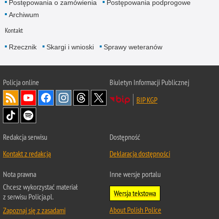
Postępowania o zamówienia
Postępowania podprogowe
Archiwum
Kontakt
Rzecznik
Skargi i wnioski
Sprawy weteranów
Policja
online
Biuletyn Informacji Publicznej
BIP KGP
Redakcja serwisu
Dostępność
Kontakt z redakcją
Deklaracja dostępności
Nota prawna
Inne wersje portalu
Chcesz wykorzystać materiał
Wersja tekstowa
z serwisu Policja.pl.
About Polish Police
Zapoznaj się z zasadami