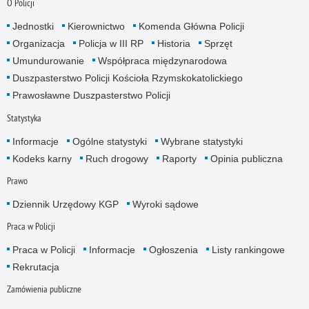
O Policji
Jednostki
Kierownictwo
Komenda Główna Policji
Organizacja
Policja w III RP
Historia
Sprzęt
Umundurowanie
Współpraca międzynarodowa
Duszpasterstwo Policji Kościoła Rzymskokatolickiego
Prawosławne Duszpasterstwo Policji
Statystyka
Informacje
Ogólne statystyki
Wybrane statystyki
Kodeks karny
Ruch drogowy
Raporty
Opinia publiczna
Prawo
Dziennik Urzędowy KGP
Wyroki sądowe
Praca w Policji
Praca w Policji
Informacje
Ogłoszenia
Listy rankingowe
Rekrutacja
Zamówienia publiczne