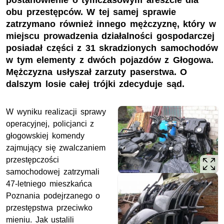
postanowienie o tymczasowym areszcie dla
obu przestępców. W tej samej sprawie
zatrzymano również innego mężczyznę, który w
miejscu prowadzenia działalności gospodarczej
posiadał części z 31 skradzionych samochodów
w tym elementy z dwóch pojazdów z Głogowa.
Mężczyzna usłyszał zarzuty paserstwa. O
dalszym losie całej trójki zdecyduje sąd.
W wyniku realizacji sprawy
operacyjnej, policjanci z
głogowskiej komendy
zajmujący się zwalczaniem
przestępczości
samochodowej zatrzymali
47-letniego mieszkańca
Poznania podejrzanego o
przestępstwa przeciwko
mieniu. Jak ustalili