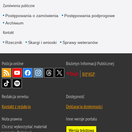
Zamówienia publiczne
Postępowania o zamówienia
Postępowania podprogowe
Archiwum
Kontakt
Rzecznik
Skargi i wnioski
Sprawy weteranów
Policja
online
Biuletyn Informacji Publicznej
BIP KGP
Redakcja serwisu
Dostępność
Kontakt z redakcją
Deklaracja dostępności
Nota prawna
Inne wersje portalu
Chcesz wykorzystać materiał
Wersja tekstowa