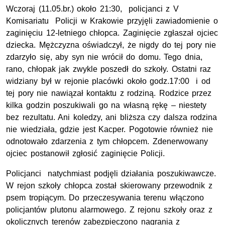
Wczoraj (11.05.br.) około 21:30, policjanci z V
Komisariatu Policji w Krakowie przyjęli zawiadomienie o
zaginięciu 12-letniego chłopca. Zaginięcie zgłaszał ojciec
dziecka. Mężczyzna oświadczył, że nigdy do tej pory nie
zdarzyło się, aby syn nie wrócił do domu. Tego dnia,
rano, chłopak jak zwykle poszedł do szkoły. Ostatni raz
widziany był w rejonie placówki około godz.17:00 i od
tej pory nie nawiązał kontaktu z rodziną. Rodzice przez
kilka godzin poszukiwali go na własną rękę – niestety
bez rezultatu. Ani koledzy, ani bliższa czy dalsza rodzina
nie wiedziała, gdzie jest Kacper. Pogotowie również nie
odnotowało zdarzenia z tym chłopcem. Zdenerwowany
ojciec postanowił zgłosić zaginięcie Policji.
Policjanci natychmiast podjęli działania poszukiwawcze.
W rejon szkoły chłopca został skierowany przewodnik z
psem tropiącym. Do przeczesywania terenu włączono
policjantów plutonu alarmowego. Z rejonu szkoły oraz z
okolicznych terenów zabezpieczono nagrania z