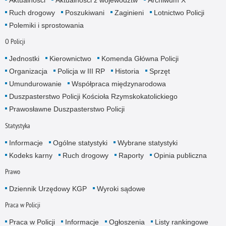
Aktualności
Aktualności z województw
Archiwum X
Ruch drogowy
Poszukiwani
Zaginieni
Lotnictwo Policji
Polemiki i sprostowania
O Policji
Jednostki
Kierownictwo
Komenda Główna Policji
Organizacja
Policja w III RP
Historia
Sprzęt
Umundurowanie
Współpraca międzynarodowa
Duszpasterstwo Policji Kościoła Rzymskokatolickiego
Prawosławne Duszpasterstwo Policji
Statystyka
Informacje
Ogólne statystyki
Wybrane statystyki
Kodeks karny
Ruch drogowy
Raporty
Opinia publiczna
Prawo
Dziennik Urzędowy KGP
Wyroki sądowe
Praca w Policji
Praca w Policji
Informacje
Ogłoszenia
Listy rankingowe