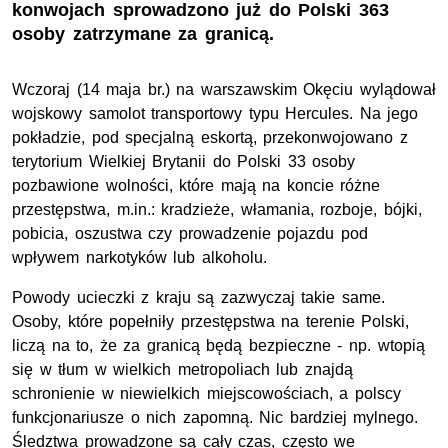
konwojach sprowadzono już do Polski 363
osoby zatrzymane za granicą.
Wczoraj (14 maja br.) na warszawskim Okęciu wylądował
wojskowy samolot transportowy typu Hercules. Na jego
pokładzie, pod specjalną eskortą, przekonwojowano z
terytorium Wielkiej Brytanii do Polski 33 osoby
pozbawione wolności, które mają na koncie różne
przestępstwa, m.in.: kradzieże, włamania, rozboje, bójki,
pobicia, oszustwa czy prowadzenie pojazdu pod
wpływem narkotyków lub alkoholu.
Powody ucieczki z kraju są zazwyczaj takie same.
Osoby, które popełniły przestępstwa na terenie Polski,
liczą na to, że za granicą będą bezpieczne - np. wtopią
się w tłum w wielkich metropoliach lub znajdą
schronienie w niewielkich miejscowościach, a polscy
funkcjonariusze o nich zapomną. Nic bardziej mylnego.
Śledztwa prowadzone są cały czas, często we