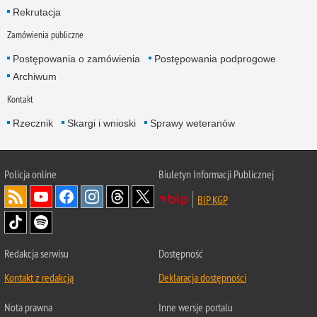
Rekrutacja
Zamówienia publiczne
Postępowania o zamówienia
Postępowania podprogowe
Archiwum
Kontakt
Rzecznik
Skargi i wnioski
Sprawy weteranów
Policja
online
Biuletyn Informacji Publicznej
BIP KGP
Redakcja serwisu
Dostępność
Kontakt z redakcją
Deklaracja dostępności
Nota prawna
Inne wersje portalu