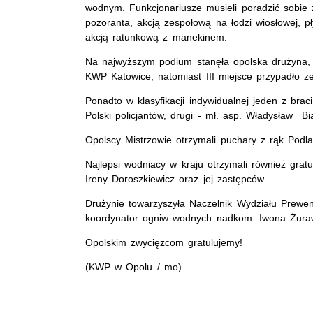
wodnym. Funkcjonariusze musieli poradzić sobie
pozoranta, akcją zespołową na łodzi wiosłowej,
akcją ratunkową z manekinem.
Na najwyższym podium stanęła opolska drużyna, uz
KWP Katowice, natomiast III miejsce przypadło z
Ponadto w klasyfikacji indywidualnej jeden z braci
Polski policjantów, drugi - mł. asp. Władysław Bi
Opolscy Mistrzowie otrzymali puchary z rąk Pod
Najlepsi wodniacy w kraju otrzymali również grat
Ireny Doroszkiewicz oraz jej zastępców.
Drużynie towarzyszyła Naczelnik Wydziału Prew
koordynator ogniw wodnych nadkom. Iwona Żura
Opolskim zwycięzcom gratulujemy!
(KWP w Opolu / mo)