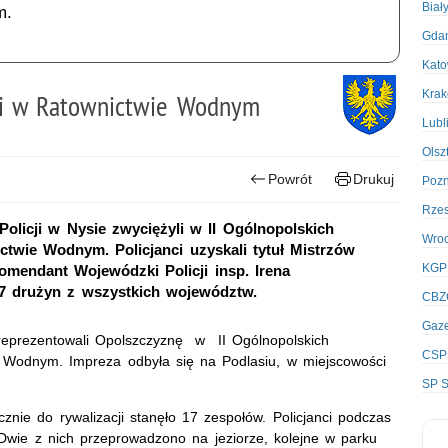
Biał
m.
Gda
Kato
Kra
ski w Ratownictwie Wodnym
Lubl
Olsz
Powrót
Drukuj
Poz
Rze
olicji w Nysie zwyciężyli w II Ogólnopolskich
Wro
twie Wodnym. Policjanci uzyskali tytuł Mistrzów
KGP
omendant Wojewódzki Policji insp. Irena
17 drużyn z wszystkich województw.
CBZ
Gaze
 reprezentowali Opolszczyznę w II Ogólnopolskich
CSP
e Wodnym. Impreza odbyła się na Podlasiu, w miejscowości
SP S
ie do rywalizacji stanęło 17 zespołów. Policjanci podczas
Dwie z nich przeprowadzono na jeziorze, kolejne w parku