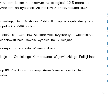
 z rzutem kołem ratunkowym na odległość 12.5 metra do
 pływaniem na dystansie 25 metrów z przeszkodami oraz
yskując tytuł Mistrzów Polski. II miejsce zajęła drużyna z
espołowi z KWP Kielce.
, sierż. szt. Jarosław Białochławek uzyskał tytuł wicemistrza
ałochławek zajął równie wysokie bo IV miejsce.
laskiego Komendanta Wojewódzkiego.
ulacje od Opolskiego Komendanta Wojewódzkiego Policji insp.
encji KWP w Opolu podinsp. Anna Wawrzczak-Gazda i
wska.