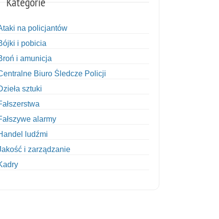
Kategorie
Ataki na policjantów
Bójki i pobicia
Broń i amunicja
Centralne Biuro Śledcze Policji
Dzieła sztuki
Fałszerstwa
Fałszywe alarmy
Handel ludźmi
Jakość i zarządzanie
Kadry
Kobiety w Policji
Korupcja
Kradzież