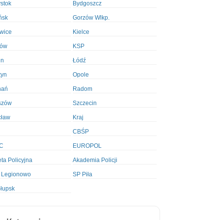
ystok
Bydgoszcz
ńsk
Gorzów Wlkp.
wice
Kielce
ków
KSP
in
Łódź
tyn
Opole
nań
Radom
szów
Szczecin
cław
Kraj
CBŚP
C
EUROPOL
ta Policyjna
Akademia Policji
 Legionowo
SP Piła
łupsk