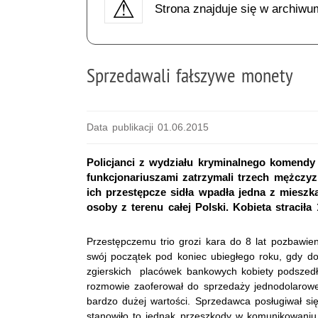
Strona znajduje się w archiwu
Sprzedawali fałszywe monety
Data publikacji 01.06.2015
Policjanci z wydziału kryminalnego komendy
funkcjonariuszami zatrzymali trzech mężczyz
ich przestępcze sidła wpadła jedna z mieszka
osoby z terenu całej Polski. Kobieta straciła 
Przestępczemu trio grozi kara do 8 lat pozbawieni
swój początek pod koniec ubiegłego roku, gdy d
zgierskich placówek bankowych kobiety podszedł
rozmowie zaoferował do sprzedaży jednodolarow
bardzo dużej wartości. Sprzedawca posługiwał się
stanowiło to jednak przeszkody w komunikowaniu