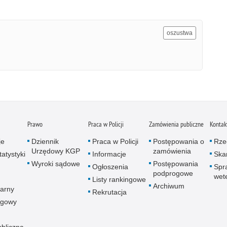
oszustwa
Prawo
Praca w Policji
Zamówienia publiczne
Kontak
je
Dziennik
Praca w Policji
Postępowania o
Rze
Urzędowy KGP
zamówienia
atystyki
Informacje
Skar
Wyroki sądowe
Postępowania
Ogłoszenia
Spr
podprogowe
wet
Listy rankingowe
Archiwum
arny
Rekrutacja
ogowy
ubliczna