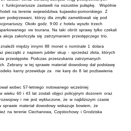
r. funkcjonariusze zastawili na oszustów pułapkę. Wspólnie
z hoteli na terenie województwa kujawsko-pomorskiego. Z
tam podejrzewani, którzy dla zmyłki zameldowali się pod
kcjonariuszy. Około godz. 9:00 z hotelu wyszło trzech
parkowanego vw tourana. Na taki obrót sprawy tylko czekali
a akcja zakończyła się zatrzymaniem przestępczego trio.
 znaleźli między innymi 88 monet o nominale 1 dolara
 pieczątki z napisem jubiler skup - sprzedaż złota, których
nia przestępstw. Podczas przeszukania zatrzymanych
otych. Zebrany w tej sprawie materiał dowodowy dał podstawę
odeks karny przewiduje za nie karę do 8 lat pozbawienia
ował wobec 57-letniego notowanego wcześniej
 wieku 60 i 43 lat zostali objęci policyjnym dozorem oraz
zwojowy i nie jest wykluczone, że w najbliższym czasie
 w sprawie materiał dowodowy wskazuje bowiem, że
ież na terenie Ciechanowa, Częstochowy i Grodziska