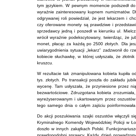
tym językiem. W pewnym momencie podszedł do 
wyraźnie zainteresowany kupnem numizmatów. Dl
odgrywanej roli powiedział, że jest lekarzem i chc
czy oferowane monety są prawdziwe i przedstawia
sprzedawcy jedną i poszedł w kierunku ul. Mielcz
wrócił wyraźnie podekscytowany, twierdząc, że jub
monet, płacąc za każdą po 2500 złotych. Dla je
uwiarygodnienia sytuacji „lekarz” zadzwonił do rz
kobiecie słuchawkę, w której usłyszała, że złotnik
kruszcu.
W rezultacie tak zmanipulowana kobieta kupiła 
tys. złotych. Po transakcji poszła do zakładu jubi
wycenę. Tam usłyszała, że przyniesione przez ni
bezwartościowe. Zdruzgotana kobieta zrozumiała,
wyreżyserowanym i ukartowanym przez oszustów
tego samego dnia o całym zajściu poinformowała z
Do akcji poszukiwania szajki oszustów włączyli si
Kryminalnego Komendy Wojewódzkiej Policji w Łod
doszło w innych zakątkach Polski. Funkcjonariusze
prawdopodobni sprawcy. Każdy dzień prowadzonyc