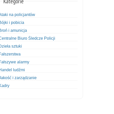
Kategorie
Ataki na policjantów
Bójki i pobicia
Broń i amunicja
Centralne Biuro Śledcze Policji
Dzieła sztuki
Fałszerstwa
Fałszywe alarmy
Handel ludźmi
Jakość i zarządzanie
Kadry
Kobiety w Policji
Korupcja
Kradzież