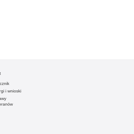
Ofiarni i odważni
Opinia publiczna
Oszustwa
Pedofilia, pornografia dziecięca
Piractwo przemysłowe
Podrabianie znaków towarowych
Pogryzienia przez psy
t
Polemiki i sprostowania
Policja inaczej
cznik
gi i wnioski
Policjant z pasją
awy
Porwania
eranów
Pożary i podpalenia
Pranie brudnych pieniędzy
Prawa człowieka