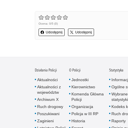
Ocena: 0/5 (0)
Udostępnij
Udostępnij
Działania Policji
O Policji
Statystyka
Aktualności
Jednostki
Informac
Aktualności z
Kierownictwo
Ogólne st
województw
Komenda Główna
Wybrane
Archiwum X
Policji
statystyki
Ruch drogowy
Organizacja
Kodeks k
Poszukiwani
Policja w III RP
Ruch dr
Zaginieni
Historia
Raporty
Lotnictwo Policji
Sprzęt
Opinia p