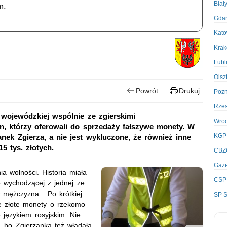
Biał
m.
Gda
Kato
Kra
Lubl
Olsz
Powrót
Drukuj
Poz
Rze
 wojewódzkiej wspólnie ze zgierskimi
Wro
n, którzy oferowali do sprzedaży fałszywe monety. W
KGP
nek Zgierza, a nie jest wykluczone, że również inne
15 tys. złotych.
CBZ
Gaze
a wolności. Historia miała
CSP
o wychodzącej z jednej ze
 mężczyzna. Po krótkiej
SP S
e złote monety o rzekomo
 językiem rosyjskim. Nie
, bo Zgierzanka też władała