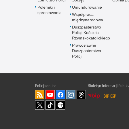
Polemiki i
Umundurowanie
sprostowania
Współpraca
międzynarodowa
Duszpasterstwo
Policji Kościoła
Rzymskokatolickiego
Prawosławne
Duszpasterstwo
Policji
Policja
online
Biuletyn Informacji Public
BIP KGP