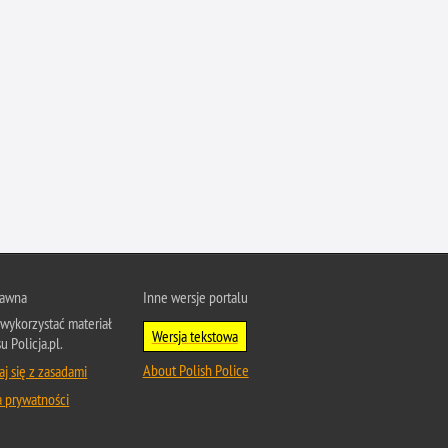
Profanacje, zbeszczeszczania
Profilaktyka
Przemoc domowa
Przemoc w szkole
Przemyt
Przestępczość alkoholowa
Przestępczość bankowa i kredytowa
Przestępczość cudzoziemców
Przestępczość farmaceutyczna
Przestępczość gospodarcza
rawna
Inne wersje portalu
wykorzystać materiał
Przestępczość internetowa
Wersja tekstowa
u Policja.pl.
Przestępczość komputerowa
About Polish Police
j się z zasadami
Przestępczość kryminalna
a prywatności
Przestępczość międzynarodowa