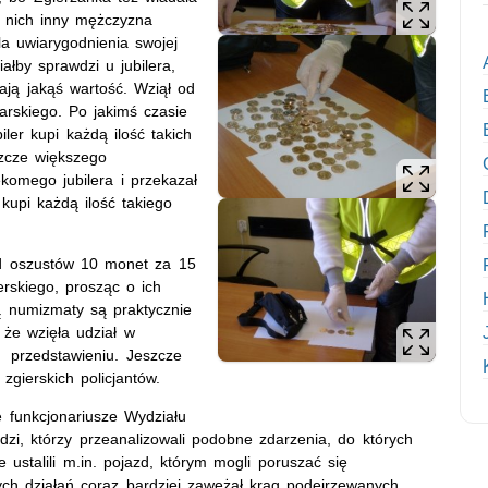
nich inny mężczyzna
a uwiarygodnienia swojej
iałby sprawdzi u jubilera,
ją jakąś wartość. Wziął od
arskiego. Po jakimś czasie
iler kupi każdą ilość takich
szcze większego
ekomego jubilera i przekazał
 kupi każdą ilość takiego
od oszustów 10 monet za 15
lerskiego, prosząc o ich
ą numizmaty są praktycznie
 że wzięła udział w
 przedstawieniu. Jeszcze
gierskich policjantów.
ę funkcjonariusze Wydziału
zi, którzy przeanalizowali podobne zdarzenia, do których
 ustalili m.in. pojazd, którym mogli poruszać się
h działań coraz bardziej zawężał krąg podejrzewanych