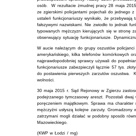
osób. W rezultacie żmudnej pracy 28 maja 2015 
ze zgierskimi policjantami pojechali do jednego 
ustaleń funkcjonariuszy wynikało, że przebywają 
fałszywymi nazwiskami. Nie zwiodło to jednak fun
typowanych mężczyzn kierujących się w stronę za
obserwujący sytuację funkcjonariusze. Dynamiczn
W aucie należącym do grupy oszustów policjanci
amerykańskiego, kilka telefonów komórkowych oraz
najprawdopodobniej sprawcy używali do popełnia
funkcjonariusze zabezpieczyli łącznie 57 tys. zł
do postawienia pierwszych zarzutów oszustwa. K
wolności.
30 maja 2015 r. Sąd Rejonowy w Zgierzu zastos
podejrzanego tymczasowy areszt. Pozostali dwaj w
poręczeniem majątkowym. Sprawa ma charakter ro
mężczyźni usłyszą kolejne zarzuty. Gromadzony
zatrzymani mogli działać w podobny sposób równ
Mazowieckiego.
(KWP w Łodzi / mg)