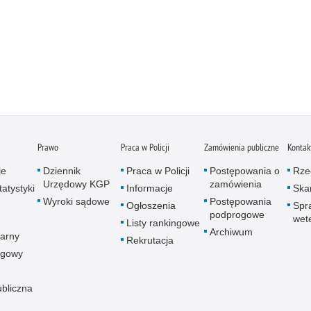
Prawo
Praca w Policji
Zamówienia publiczne
Kontak
je
Dziennik
Praca w Policji
Postępowania o
Rze
Urzędowy KGP
zamówienia
atystyki
Informacje
Skar
Wyroki sądowe
Postępowania
Ogłoszenia
Spr
podprogowe
wet
Listy rankingowe
Archiwum
arny
Rekrutacja
ogowy
ubliczna