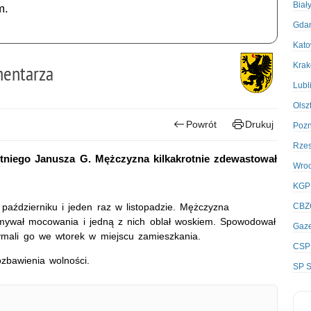
Biał
m.
Gda
Kato
Kra
mentarza
Lubl
Olsz
Powrót
Drukuj
Poz
Rze
letniego Janusza G. Mężczyzna kilkakrotnie zdewastował
Wro
KGP
w październiku i jeden raz w listopadzie. Mężczyzna
CBZ
łamywał mocowania i jedną z nich oblał woskiem. Spowodował
Gaze
rzymali go we wtorek w miejscu zamieszkania.
CSP
zbawienia wolności.
SP S