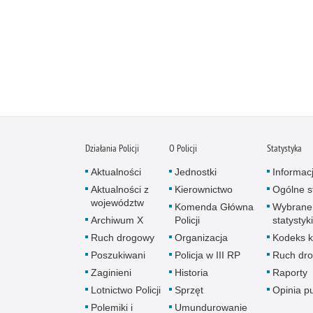
Działania Policji
O Policji
Statystyka
Aktualności
Jednostki
Informac
Aktualności z
Kierownictwo
Ogólne st
województw
Komenda Główna
Wybrane
Archiwum X
Policji
statystyki
Ruch drogowy
Organizacja
Kodeks k
Poszukiwani
Policja w III RP
Ruch dr
Zaginieni
Historia
Raporty
Lotnictwo Policji
Sprzęt
Opinia p
Polemiki i
Umundurowanie