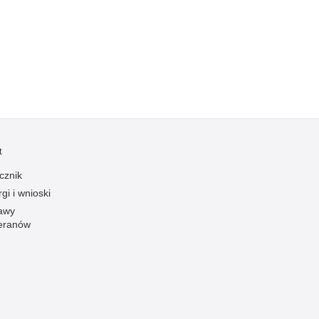
Kradzieże z włamaniem
Kultura
Logistyka, wyposażenie
Materiały wybuchowe
Nagrodzeni policjanci
Napady na banki
Napady na taksówkarzy
t
Napady na tiry
cznik
Nielegalny handel farmaceutykami
gi i wnioski
Nietrzeźwi kierujący
awy
eranów
Nietrzeźwi opiekunowie
Nietrzeźwi pracownicy
Niszczenie mienia
Nowoczesne technologie w pracy Policji
Odpowiedzialność majątkowa Policji