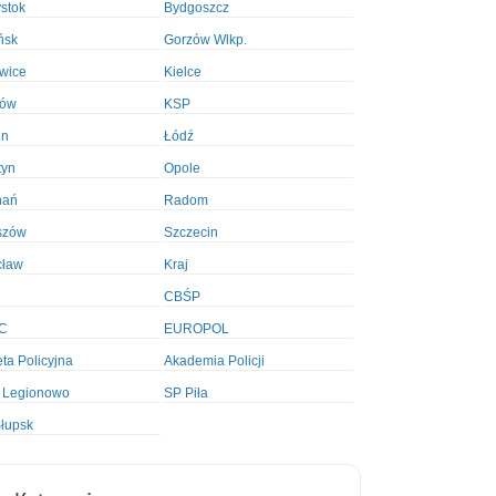
ystok
Bydgoszcz
ńsk
Gorzów Wlkp.
wice
Kielce
ków
KSP
in
Łódź
tyn
Opole
nań
Radom
szów
Szczecin
cław
Kraj
CBŚP
C
EUROPOL
ta Policyjna
Akademia Policji
 Legionowo
SP Piła
łupsk