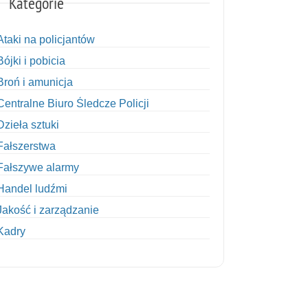
Kategorie
Ataki na policjantów
Bójki i pobicia
Broń i amunicja
Centralne Biuro Śledcze Policji
Dzieła sztuki
Fałszerstwa
Fałszywe alarmy
Handel ludźmi
Jakość i zarządzanie
Kadry
Kobiety w Policji
Korupcja
Kradzież