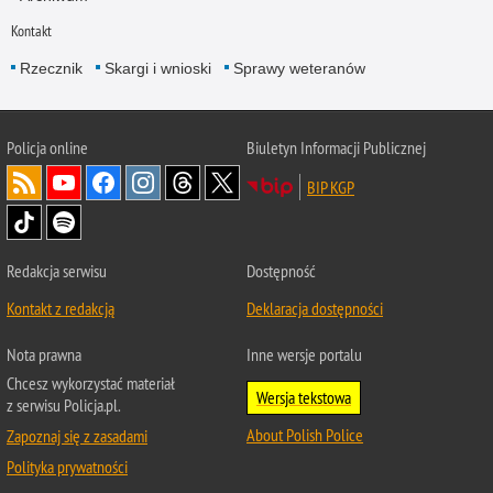
Kontakt
Rzecznik
Skargi i wnioski
Sprawy weteranów
Policja
online
Biuletyn Informacji Publicznej
BIP KGP
Redakcja serwisu
Dostępność
Kontakt z redakcją
Deklaracja dostępności
Nota prawna
Inne wersje portalu
Chcesz wykorzystać materiał
Wersja tekstowa
z serwisu Policja.pl.
About Polish Police
Zapoznaj się z zasadami
Polityka prywatności