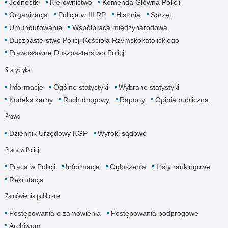
Jednostki
Kierownictwo
Komenda Główna Policji
Organizacja
Policja w III RP
Historia
Sprzęt
Umundurowanie
Współpraca międzynarodowa
Duszpasterstwo Policji Kościoła Rzymskokatolickiego
Prawosławne Duszpasterstwo Policji
Statystyka
Informacje
Ogólne statystyki
Wybrane statystyki
Kodeks karny
Ruch drogowy
Raporty
Opinia publiczna
Prawo
Dziennik Urzędowy KGP
Wyroki sądowe
Praca w Policji
Praca w Policji
Informacje
Ogłoszenia
Listy rankingowe
Rekrutacja
Zamówienia publiczne
Postępowania o zamówienia
Postępowania podprogowe
Archiwum