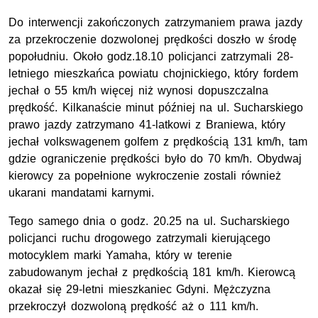
Do interwencji zakończonych zatrzymaniem prawa jazdy
za przekroczenie dozwolonej prędkości doszło w środę
popołudniu. Około godz.18.10 policjanci zatrzymali 28-
letniego mieszkańca powiatu chojnickiego, który fordem
jechał o 55 km/h więcej niż wynosi dopuszczalna
prędkość. Kilkanaście minut później na ul. Sucharskiego
prawo jazdy zatrzymano 41-latkowi z Braniewa, który
jechał volkswagenem golfem z prędkością 131 km/h, tam
gdzie ograniczenie prędkości było do 70 km/h. Obydwaj
kierowcy za popełnione wykroczenie zostali również
ukarani mandatami karnymi.
Tego samego dnia o godz. 20.25 na ul. Sucharskiego
policjanci ruchu drogowego zatrzymali kierującego
motocyklem marki Yamaha, który w terenie
zabudowanym jechał z prędkością 181 km/h. Kierowcą
okazał się 29-letni mieszkaniec Gdyni. Mężczyzna
przekroczył dozwoloną prędkość aż o 111 km/h.