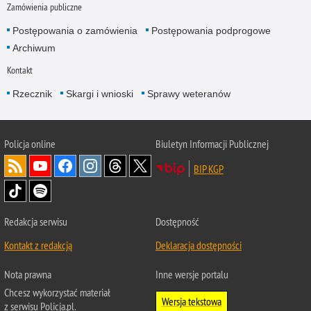
Zamówienia publiczne
Postępowania o zamówienia
Postępowania podprogowe
Archiwum
Kontakt
Rzecznik
Skargi i wnioski
Sprawy weteranów
Policja
online
Biuletyn Informacji Publicznej
BIP KGP
Redakcja serwisu
Dostępność
Kontakt z redakcją
Deklaracja dostępności
Nota prawna
Inne wersje portalu
Chcesz wykorzystać materiał
Wersja tekstowa
z serwisu Policja.pl.