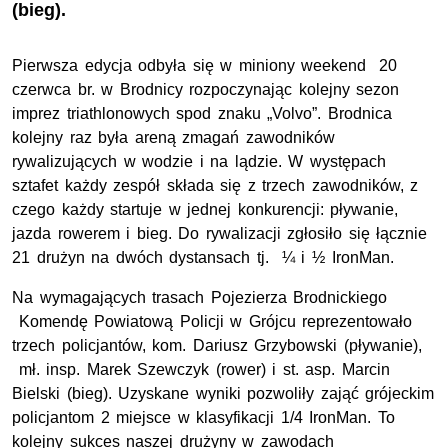
(bieg).
Pierwsza edycja odbyła się w miniony weekend 20
czerwca br. w Brodnicy rozpoczynając kolejny sezon
imprez triathlonowych spod znaku „Volvo”. Brodnica
kolejny raz była areną zmagań zawodników
rywalizujących w wodzie i na lądzie. W występach
sztafet każdy zespół składa się z trzech zawodników, z
czego każdy startuje w jednej konkurencji: pływanie,
jazda rowerem i bieg. Do rywalizacji zgłosiło się łącznie
21 drużyn na dwóch dystansach tj. ¼ i ½ IronMan.
Na wymagających trasach Pojezierza Brodnickiego
Komendę Powiatową Policji w Grójcu reprezentowało
trzech policjantów, kom. Dariusz Grzybowski (pływanie),
mł. insp. Marek Szewczyk (rower) i st. asp. Marcin
Bielski (bieg). Uzyskane wyniki pozwoliły zająć grójeckim
policjantom 2 miejsce w klasyfikacji 1/4 IronMan. To
kolejny sukces naszej drużyny w zawodach