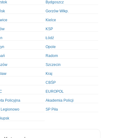
ystok
Bydgoszcz
ńsk
Gorzów Wlkp.
wice
Kielce
ków
KSP
in
Łódź
tyn
Opole
nań
Radom
szów
Szczecin
cław
Kraj
CBŚP
C
EUROPOL
ta Policyjna
Akademia Policji
 Legionowo
SP Piła
łupsk