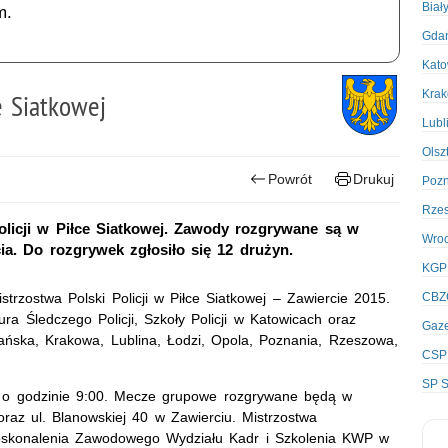
Biał
m.
Gda
Kato
Kra
e Siatkowej
Lubl
Olsz
Powrót
Drukuj
Poz
Rze
olicji w Piłce Siatkowej. Zawody rozgrywane są w
Wro
a. Do rozgrywek zgłosiło się 12 drużyn.
KGP
rzostwa Polski Policji w Piłce Siatkowej – Zawiercie 2015.
CBZ
ra Śledczego Policji, Szkoły Policji w Katowicach oraz
Gaze
ńska, Krakowa, Lublina, Łodzi, Opola, Poznania, Rzeszowa,
CSP
SP S
aj o godzinie 9:00. Mecze grupowe rozgrywane będą w
raz ul. Blanowskiej 40 w Zawierciu. Mistrzostwa
Doskonalenia Zawodowego Wydziału Kadr i Szkolenia KWP w