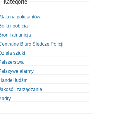
Kategorie
Ataki na policjantów
Bójki i pobicia
Broń i amunicja
Centralne Biuro Śledcze Policji
Dzieła sztuki
Fałszerstwa
Fałszywe alarmy
Handel ludźmi
Jakość i zarządzanie
Kadry
Kobiety w Policji
Korupcja
Kradzież