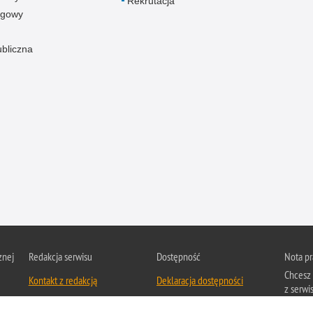
Rekrutacja
ogowy
ubliczna
znej
Redakcja serwisu
Dostępność
Nota p
Chcesz 
Kontakt z redakcją
Deklaracja dostępności
z serwis
Zapozna