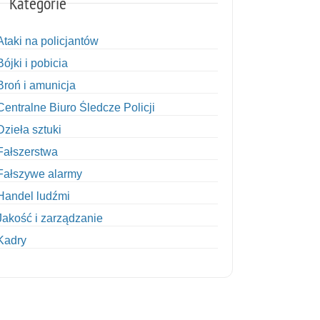
Kategorie
Ataki na policjantów
Bójki i pobicia
Broń i amunicja
Centralne Biuro Śledcze Policji
Dzieła sztuki
Fałszerstwa
Fałszywe alarmy
Handel ludźmi
Jakość i zarządzanie
Kadry
Kobiety w Policji
Korupcja
Kradzież