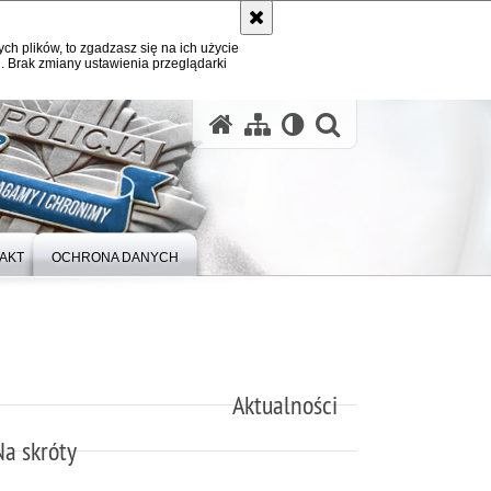
ych plików, to zgadzasz się na ich użycie
. Brak zmiany ustawienia przeglądarki
otwórz wysz
AKT
OCHRONA DANYCH
Aktualności
Na skróty