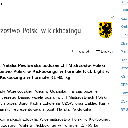
Biał
m.
Gda
Kato
Kra
rzostwo Polski w kickboxingu
Lubl
Olsz
Powrót
Drukuj
Poz
Rze
 Natalia Pawłowska podczas „III Mistrzostw Polski
Wro
ostwo Polski w Kickboxingu w Formule Kick Light w
KGP
 Kickboxingu w Formule K1 -65 kg.
CBZ
dy Wojewódzkiej Policji w Gdańsku, na zaproszenie
Gaze
erzego Bassa, wzięła udział w „III Mistrzostwach Polski
CSP
ch przez Biuro Kadr i Szkolenia CZSW oraz Zakład Karny
sku reprezentowała st.post. Natalia Pawłowska.
SP S
i walkach zdobyła: Wicemistrzostwo Polski w Kickboxingu
trzostwo Polski w Kickboxingu w Formule K1 -65 kg.