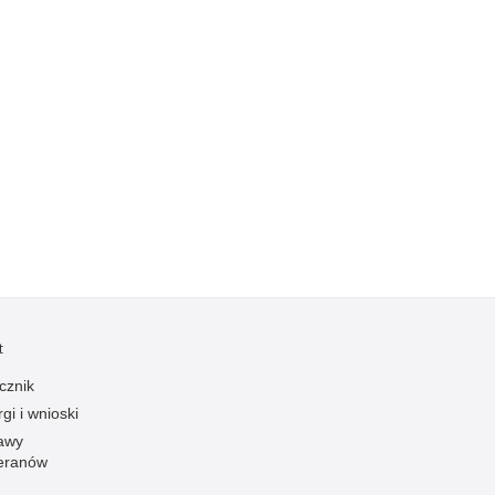
Kradzieże z włamaniem
Kultura
Logistyka, wyposażenie
Materiały wybuchowe
Nagrodzeni policjanci
Napady na banki
Napady na taksówkarzy
Napady na tiry
Nielegalny handel farmaceutykami
Nietrzeźwi kierujący
t
Nietrzeźwi opiekunowie
cznik
Nietrzeźwi pracownicy
gi i wnioski
Niszczenie mienia
awy
Nowoczesne technologie w pracy Policji
eranów
Odpowiedzialność majątkowa Policji