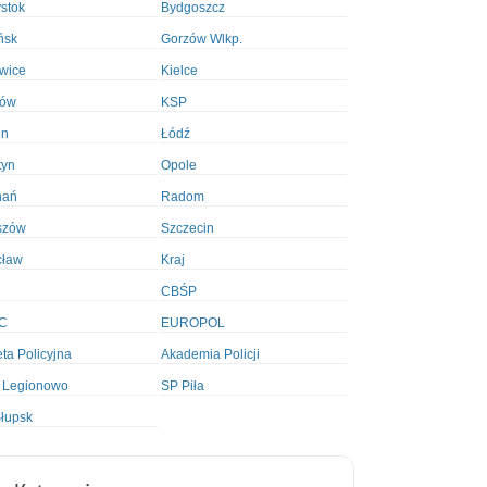
ystok
Bydgoszcz
ńsk
Gorzów Wlkp.
wice
Kielce
ków
KSP
in
Łódź
tyn
Opole
nań
Radom
szów
Szczecin
cław
Kraj
CBŚP
C
EUROPOL
ta Policyjna
Akademia Policji
 Legionowo
SP Piła
łupsk