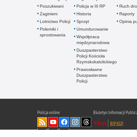
Poszukiwani
Policja w III RP
Ruch dr
Zaginieni
Historia
Raporty
Lotnictwo Policji
Sprzęt
Opinia p
Polemiki i
Umundurowanie
sprostowania
Współpraca
międzynarodowa
Duszpasterstwo
Policji Kościoła
Rzymskokatolickiego
Prawosławne
Duszpasterstwo
Policji
Policja
online
Biuletyn Informacji Public
BIP KGP