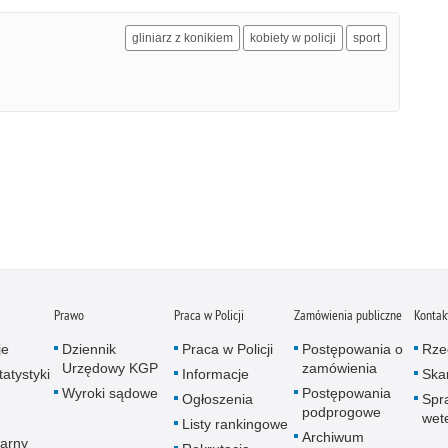
gliniarz z konikiem
kobiety w policji
sport
Prawo
Praca w Policji
Zamówienia publiczne
Kontak
je
Dziennik
Praca w Policji
Postępowania o
Rze
Urzędowy KGP
zamówienia
atystyki
Informacje
Skar
Wyroki sądowe
Postępowania
Ogłoszenia
Spr
podprogowe
wet
Listy rankingowe
Archiwum
arny