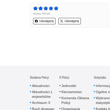
Ocena: 5/5 (4)
Udostępnij
Udostępnij
Działania Policji
O Policji
Statystyka
Aktualności
Jednostki
Informac
Aktualności z
Kierownictwo
Ogólne st
województw
Komenda Główna
Wybrane
Archiwum X
Policji
statystyki
Ruch drogowy
Organizacja
Kodeks k