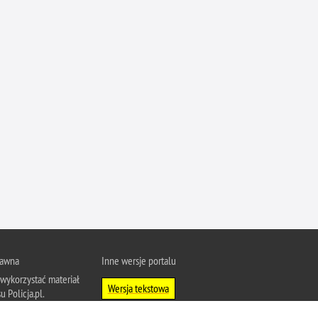
Ofiarni i odważni
Opinia publiczna
Oszustwa
Pedofilia, pornografia dziecięca
Piractwo przemysłowe
Podrabianie znaków towarowych
Pogryzienia przez psy
Polemiki i sprostowania
Policja inaczej
Policjant z pasją
Porwania
rawna
Inne wersje portalu
Pożary i podpalenia
wykorzystać materiał
Pranie brudnych pieniędzy
Wersja tekstowa
u Policja.pl.
Prawa człowieka
About Polish Police
j się z zasadami