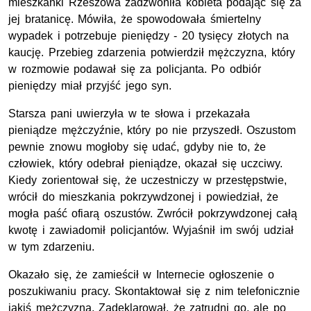
mieszkanki Rzeszowa zadzwoniła kobieta podając się za
jej bratanicę. Mówiła, że spowodowała śmiertelny
wypadek i potrzebuje pieniędzy - 20 tysięcy złotych na
kaucję. Przebieg zdarzenia potwierdził mężczyzna, który
w rozmowie podawał się za policjanta. Po odbiór
pieniędzy miał przyjść jego syn.
Starsza pani uwierzyła w te słowa i przekazała
pieniądze mężczyźnie, który po nie przyszedł. Oszustom
pewnie znowu mogłoby się udać, gdyby nie to, że
człowiek, który odebrał pieniądze, okazał się uczciwy.
Kiedy zorientował się, że uczestniczy w przestępstwie,
wrócił do mieszkania pokrzywdzonej i powiedział, że
mogła paść ofiarą oszustów. Zwrócił pokrzywdzonej całą
kwotę i zawiadomił policjantów. Wyjaśnił im swój udział
w tym zdarzeniu.
Okazało się, że zamieścił w Internecie ogłoszenie o
poszukiwaniu pracy. Skontaktował się z nim telefonicznie
jakiś mężczyzna. Zadeklarował, że zatrudni go, ale po