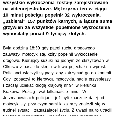
wszystkie wykroczenia zostały zarejestrowane
na videorejestratorze. Mężczyzna ten w ciągu
10 minut pościgu popełnił 32 wykroczenia,
„uzbierał” 157 punktów karnych, a łączna suma
grzywien za wszystkie popełnione wykroczenia
wynosiłaby ponad 9 tysięcy złotych.
Była godzina 18:30 gdy patrol ruchu drogowego
zauważył motocyklistę, który popełnił wykroczenie
drogowe. Kierujący suzuki na jednym ze skrzyżowań w
Olkuszu z pasa do skrętu w lewo pojechał na wprost.
Policjanci włączyli sygnały, aby zatrzymać go do kontroli.
Gdy zobaczył to kierowca motocykla, nagle przyspieszył
i zaczął uciekać drogą krajową nr 94 w kierunku
Krakowa. Pościg trwał kilkanaście minut. W
Jerzmanowicach policjanci już byli znacznie dalej od
motocyklisty, przy czym sami kilka razy znaleźli się w
trudnej sytuacji, zagrażającej życiu. Z uwagi na to utracili