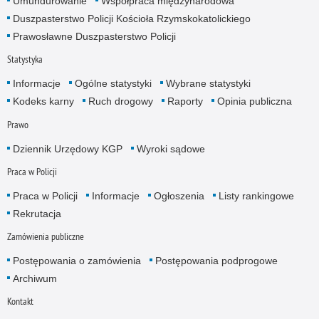
Umundurowanie
Współpraca międzynarodowa
Duszpasterstwo Policji Kościoła Rzymskokatolickiego
Prawosławne Duszpasterstwo Policji
Statystyka
Informacje
Ogólne statystyki
Wybrane statystyki
Kodeks karny
Ruch drogowy
Raporty
Opinia publiczna
Prawo
Dziennik Urzędowy KGP
Wyroki sądowe
Praca w Policji
Praca w Policji
Informacje
Ogłoszenia
Listy rankingowe
Rekrutacja
Zamówienia publiczne
Postępowania o zamówienia
Postępowania podprogowe
Archiwum
Kontakt