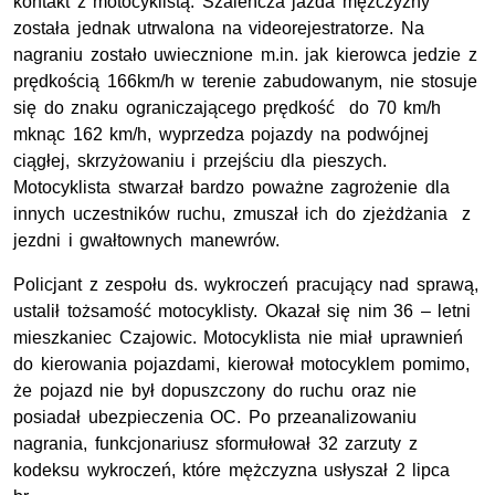
kontakt z motocyklistą. Szaleńcza jazda mężczyzny
została jednak utrwalona na videorejestratorze. Na
nagraniu zostało uwiecznione m.in. jak kierowca jedzie z
prędkością 166km/h w terenie zabudowanym, nie stosuje
się do znaku ograniczającego prędkość do 70 km/h
mknąc 162 km/h, wyprzedza pojazdy na podwójnej
ciągłej, skrzyżowaniu i przejściu dla pieszych.
Motocyklista stwarzał bardzo poważne zagrożenie dla
innych uczestników ruchu, zmuszał ich do zjeżdżania z
jezdni i gwałtownych manewrów.
Policjant z zespołu ds. wykroczeń pracujący nad sprawą,
ustalił tożsamość motocyklisty. Okazał się nim 36 – letni
mieszkaniec Czajowic. Motocyklista nie miał uprawnień
do kierowania pojazdami, kierował motocyklem pomimo,
że pojazd nie był dopuszczony do ruchu oraz nie
posiadał ubezpieczenia OC. Po przeanalizowaniu
nagrania, funkcjonariusz sformułował 32 zarzuty z
kodeksu wykroczeń, które mężczyzna usłyszał 2 lipca