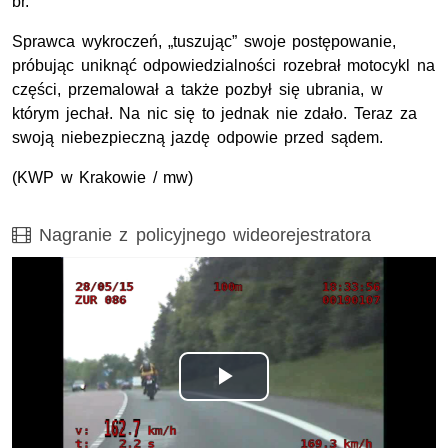
br.
Sprawca wykroczeń, „tuszując” swoje postępowanie,
próbując uniknąć odpowiedzialności rozebrał motocykl na
części, przemalował a także pozbył się ubrania, w
którym jechał. Na nic się to jednak nie zdało. Teraz za
swoją niebezpieczną jazdę odpowie przed sądem.
(KWP w Krakowie / mw)
Film
Nagranie z policyjnego wideorejestratora
Odtwórz
wideo