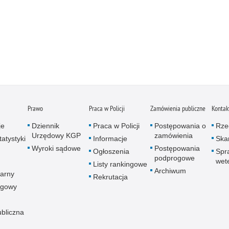
Prawo
Praca w Policji
Zamówienia publiczne
Kontak
je
Dziennik
Praca w Policji
Postępowania o
Rze
Urzędowy KGP
zamówienia
atystyki
Informacje
Skar
Wyroki sądowe
Postępowania
Ogłoszenia
Spr
podprogowe
wet
Listy rankingowe
Archiwum
arny
Rekrutacja
ogowy
ubliczna