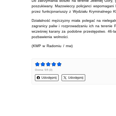
Do zatrzymania doszło na terenie Jeleniej Góry, 
poszukiwany. Mazowieccy policjanci wspomagani b
przez funkcjonariuszy z Wydziału Kryminalnego 
Działalność mężczyzny miała polegać na nielega
zagranicy paliw i rozprowadzaniu ich na terenie P
wcześniej karany za podobne przestępstwo. 46-la
pozbawienia wolności.
(KWP w Radomiu / mw)
Ocena: 5/5 (3)
Udostępnij
Udostępnij