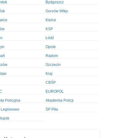
ystok
Bydgoszcz
ńsk
Gorzów Wlkp.
wice
Kielce
ków
KSP
in
Łódź
tyn
Opole
nań
Radom
szów
Szczecin
cław
Kraj
CBŚP
C
EUROPOL
ta Policyjna
Akademia Policji
 Legionowo
SP Piła
łupsk