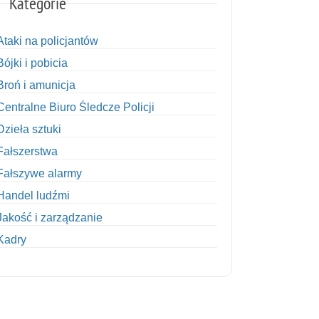
Kategorie
Ataki na policjantów
Bójki i pobicia
Broń i amunicja
Centralne Biuro Śledcze Policji
Dzieła sztuki
Fałszerstwa
Fałszywe alarmy
Handel ludźmi
Jakość i zarządzanie
Kadry
Kobiety w Policji
Korupcja
Kradzież