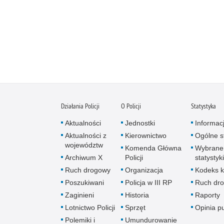
Działania Policji
O Policji
Statystyka
Aktualności
Jednostki
Informac
Aktualności z
Kierownictwo
Ogólne st
województw
Komenda Główna
Wybrane
Archiwum X
Policji
statystyki
Ruch drogowy
Organizacja
Kodeks k
Poszukiwani
Policja w III RP
Ruch dr
Zaginieni
Historia
Raporty
Lotnictwo Policji
Sprzęt
Opinia p
Polemiki i
Umundurowanie