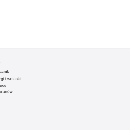
Kradzieże z włamaniem
Kultura
Logistyka, wyposażenie
Materiały wybuchowe
Nagrodzeni policjanci
Napady na banki
Napady na taksówkarzy
t
Napady na tiry
cznik
Nielegalny handel farmaceutykami
gi i wnioski
Nietrzeźwi kierujący
awy
eranów
Nietrzeźwi opiekunowie
Nietrzeźwi pracownicy
Niszczenie mienia
Nowoczesne technologie w pracy Policji
Odpowiedzialność majątkowa Policji