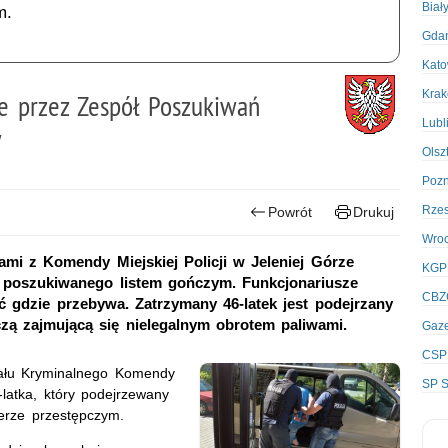
Biał
m.
Gda
Kato
Kra
e przez Zespół Poszukiwań
Lubl
y
Olsz
Poz
Rze
Powrót
Drukuj
Wro
ami z Komendy Miejskiej Policji w Jeleniej Górze
KGP
ę poszukiwanego listem gończym. Funkcjonariusze
CBZ
ić gdzie przebywa. Zatrzymany 46-latek jest podejrzany
zą zajmującą się nielegalnym obrotem paliwami.
Gaze
CSP
iału Kryminalnego Komendy
SP S
-latka, który podejrzewany
erze przestępczym.