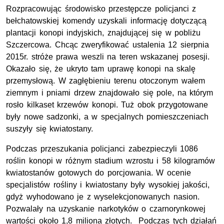
Rozpracowując środowisko przestępcze policjanci z
bełchatowskiej komendy uzyskali informację dotyczącą
plantacji konopi indyjskich, znajdującej się w pobliżu
Szczercowa. Chcąc zweryfikować ustalenia 12 sierpnia
2015r. stróże prawa weszli na teren wskazanej posesji.
Okazało się, że ukryto tam uprawę konopi na skalę
przemysłową. W zagłębieniu terenu otoczonym wałem
ziemnym i pniami drzew znajdowało się pole, na którym
rosło kilkaset krzewów konopi. Tuż obok przygotowane
były nowe sadzonki, a w specjalnych pomieszczeniach
suszyły się kwiatostany.
Podczas przeszukania policjanci zabezpieczyli 1086
roślin konopi w różnym stadium wzrostu i 58 kilogramów
kwiatostanów gotowych do porcjowania. W ocenie
specjalistów rośliny i kwiatostany były wysokiej jakości,
gdyż wyhodowano je z wyselekcjonowanych nasion.
Pozwalały na uzyskanie narkotyków o czarnorynkowej
wartości około 1,8 miliona złotych. Podczas tych działań