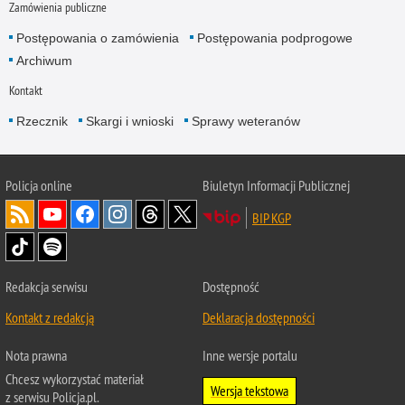
Zamówienia publiczne
Postępowania o zamówienia
Postępowania podprogowe
Archiwum
Kontakt
Rzecznik
Skargi i wnioski
Sprawy weteranów
Policja
online
Biuletyn Informacji Publicznej
BIP KGP
Redakcja serwisu
Dostępność
Kontakt z redakcją
Deklaracja dostępności
Nota prawna
Inne wersje portalu
Chcesz wykorzystać materiał
Wersja tekstowa
z serwisu Policja.pl.