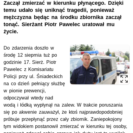
Zaczął zmierzać w kierunku płynącego. Dzięki
temu udało się uniknąć tragedii, ponieważ
mężczyzna będąc na środku zbiornika zaczął
tonąć. Sierżant Piotr Pawelec uratował mu
życie.
Do zdarzenia doszło w
środę 12 sieprnia tuż po
godzinie 17. Sierż. Piotr
Pawelec z Komisariatu
Policji przy ul. Śniadeckich
na co dzień pełniący służbę
w pionie prewencji,
odpoczywał wtedy nad
wodą i łódką wypłynął na zalew. W trakcie poruszania
się po akwenie zauważył, że ktoś najprawdopodobniej
próbuje przepłynąć przez cały zbiornik. Zaniepokojony
tym widokiem postanowił zmierzać w kierunku tej osoby,