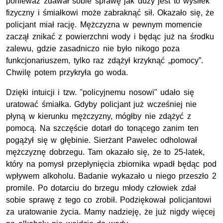
ponieważ zdawał sobie sprawę jak duży jest to wysiłek
fizyczny i śmiałkowi może zabraknąć sił. Okazało się, że
policjant miał rację. Mężczyzna w pewnym momencie
zaczął znikać z powierzchni wody i będąc już na środku
zalewu, gdzie zasadniczo nie było nikogo poza
funkcjonariuszem, tylko raz zdążył krzyknąć „pomocy”.
Chwilę potem przykryła go woda.
Dzięki intuicji i tzw. "policyjnemu nosowi" udało się
uratować śmiałka. Gdyby policjant już wcześniej nie
płyną w kierunku mężczyzny, mógłby nie zdążyć z
pomocą. Na szczęście dotarł do tonącego zanim ten
pogążył się w głębinie. Sierżant Pawelec odholował
mężczyznę dobrzegu. Tam okazało się, że to 25-latek,
który na pomysł przepłynięcia zbiornika wpadł będąc pod
wpływem alkoholu. Badanie wykazało u niego przeszło 2
promile. Po dotarciu do brzegu młody człowiek zdał
sobie sprawę z tego co zrobił. Podziękował policjantowi
za uratowanie życia. Mamy nadzieję, że już nigdy więcej