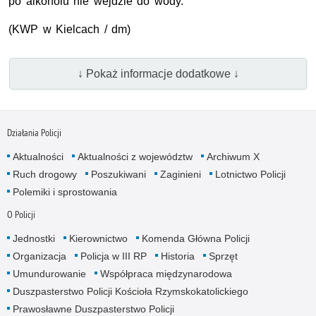
po alkoholu nie wejdzie do wody.
(KWP w Kielcach / dm)
↓ Pokaż informacje dodatkowe ↓
Działania Policji
Aktualności
Aktualności z województw
Archiwum X
Ruch drogowy
Poszukiwani
Zaginieni
Lotnictwo Policji
Polemiki i sprostowania
O Policji
Jednostki
Kierownictwo
Komenda Główna Policji
Organizacja
Policja w III RP
Historia
Sprzęt
Umundurowanie
Współpraca międzynarodowa
Duszpasterstwo Policji Kościoła Rzymskokatolickiego
Prawosławne Duszpasterstwo Policji