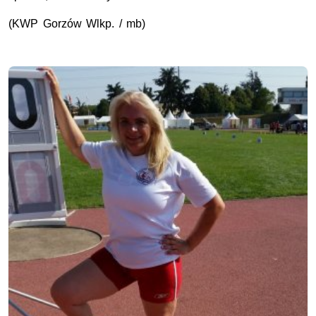
(KWP Gorzów Wlkp. / mb)