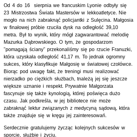
Od 4 do 16 sierpnia we francuskim Lyonie odbyły się
23 Mistrzostwa Świata Mastersów w lekkoatletyce. Nie
mogło na nich zabraknąć policjantki z Sulęcina. Małgosia
w finałowej próbie rzuciła dysk na odległość 39,10
metra. Był to wynik, który mógł zagwarantować melodię
Mazurka Dąbrowskiego. O tym, że gospodarzom
"pomagają ściany" przekonaliśmy się po rzucie Franuzki,
która uzyskała odległość 41,17 m. To jednak ogromny
sukces, który klasyfikuje Małgosię w światowej czołówce.
Biorąc pod uwagę fakt, że treningi musi realizować
nierzadko po ciężkich służbach, tnależą jej się jeszcze
większe uznanie i respekt. Prywatnie Małgorzata
fascynuje się także kynologią, której poświęca dużo
czasu. Jak podkreśla, w jej bibliotece nie może
zabraknąć lektur związanych z medycyną sądową, która
także znajduje się w kręgu jej zainteresowań.
Serdecznie gratulujemy życząc kolejnych sukcesów w
sporcie, służbie i życiu.