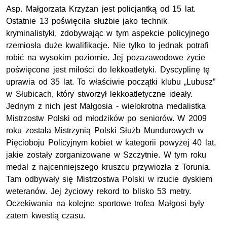
Asp. Małgorzata Krzyżan jest policjantką od 15 lat.
Ostatnie 13 poświęciła służbie jako technik
kryminalistyki, zdobywając w tym aspekcie policyjnego
rzemiosła duże kwalifikacje. Nie tylko to jednak potrafi
robić na wysokim poziomie. Jej pozazawodowe życie
poświęcone jest miłości do lekkoatletyki. Dyscyplinę tę
uprawia od 35 lat. To właściwie początki klubu „Lubusz”
w Słubicach, który stworzył lekkoatletyczne ideały.
Jednym z nich jest Małgosia - wielokrotna medalistka
Mistrzostw Polski od młodzików po seniorów. W 2009
roku została Mistrzynią Polski Służb Mundurowych w
Pięcioboju Policyjnym kobiet w kategorii powyżej 40 lat,
jakie zostały zorganizowane w Szczytnie. W tym roku
medal z najcenniejszego kruszcu przywiozła z Torunia.
Tam odbywały się Mistrzostwa Polski w rzucie dyskiem
weteranów. Jej życiowy rekord to blisko 53 metry.
Oczekiwania na kolejne sportowe trofea Małgosi były
zatem kwestią czasu.