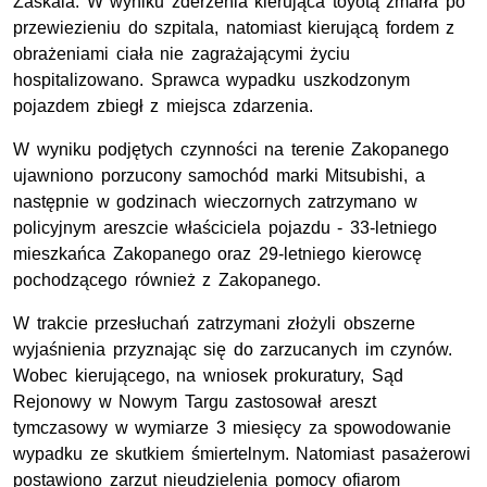
Zaskala. W wyniku zderzenia kierująca toyotą zmarła po
przewiezieniu do szpitala, natomiast kierującą fordem z
obrażeniami ciała nie zagrażającymi życiu
hospitalizowano. Sprawca wypadku uszkodzonym
pojazdem zbiegł z miejsca zdarzenia.
W wyniku podjętych czynności na terenie Zakopanego
ujawniono porzucony samochód marki Mitsubishi, a
następnie w godzinach wieczornych zatrzymano w
policyjnym areszcie właściciela pojazdu - 33-letniego
mieszkańca Zakopanego oraz 29-letniego kierowcę
pochodzącego również z Zakopanego.
W trakcie przesłuchań zatrzymani złożyli obszerne
wyjaśnienia przyznając się do zarzucanych im czynów.
Wobec kierującego, na wniosek prokuratury, Sąd
Rejonowy w Nowym Targu zastosował areszt
tymczasowy w wymiarze 3 miesięcy za spowodowanie
wypadku ze skutkiem śmiertelnym. Natomiast pasażerowi
postawiono zarzut nieudzielenia pomocy ofiarom