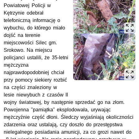
Powiatowej Policji w
Kętrzynie odebrał
telefoniczną informację o
wybuchu, do którego miało
dojść na terenie
miejscowości Silec gm.
Srokowo. Na miejscu
policjanci ustalili, że 35-letni
mężczyzna
najprawdopodobniej chciał
przy pomocy siekiery rozbić
na części znaleziony w
lesie niewybuch z czasów II
wojny światowej, by następnie sprzedać go na złom.
Powojenna "pamiątka" eksplodowała, urywając
mężczyźnie część dłoni. Śledczy wyjaśniają okoliczności
zdarzenia oraz ustalają, czy doszło do przestępstwa
nielegalnego posiadania amunicji, za co grozi nawet do