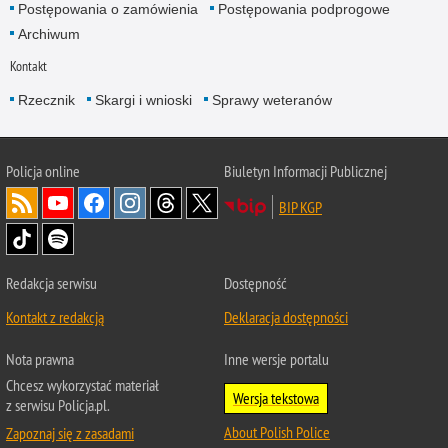
Postępowania o zamówienia
Postępowania podprogowe
Archiwum
Kontakt
Rzecznik
Skargi i wnioski
Sprawy weteranów
Policja
online
Biuletyn Informacji Publicznej
BIP KGP
Redakcja serwisu
Dostępność
Kontakt z redakcją
Deklaracja dostępności
Nota prawna
Inne wersje portalu
Chcesz wykorzystać materiał
Wersja tekstowa
z serwisu Policja.pl.
About Polish Police
Zapoznaj się z zasadami