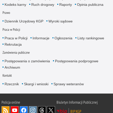
Kodeks karny
Ruch drogowy
Raporty
Opinia publiczna
Prawo
Dziennik Urzędowy KGP
Wyroki sądowe
Praca w Policji
Praca w Policji
Informacje
Ogłoszenia
Listy rankingowe
Rekrutacja
Zamówienia publiczne
Postępowania o zamówienia
Postępowania podprogowe
Archiwum
Kontakt
Rzecznik
Skargi i wnioski
Sprawy weteranów
Policja
online
Biuletyn Informacji Publicznej
BIP KGP