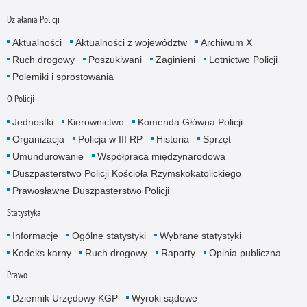
Działania Policji
Aktualności
Aktualności z województw
Archiwum X
Ruch drogowy
Poszukiwani
Zaginieni
Lotnictwo Policji
Polemiki i sprostowania
O Policji
Jednostki
Kierownictwo
Komenda Główna Policji
Organizacja
Policja w III RP
Historia
Sprzęt
Umundurowanie
Współpraca międzynarodowa
Duszpasterstwo Policji Kościoła Rzymskokatolickiego
Prawosławne Duszpasterstwo Policji
Statystyka
Informacje
Ogólne statystyki
Wybrane statystyki
Kodeks karny
Ruch drogowy
Raporty
Opinia publiczna
Prawo
Dziennik Urzędowy KGP
Wyroki sądowe