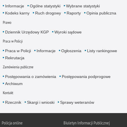
Informacje
Ogólne statystyki
Wybrane statystyki
Kodeks karny
Ruch drogowy
Raporty
Opinia publiczna
Prawo
Dziennik Urzędowy KGP
Wyroki sądowe
Praca w Policji
Praca w Policji
Informacje
Ogłoszenia
Listy rankingowe
Rekrutacja
Zamówienia publiczne
Postępowania o zamówienia
Postępowania podprogowe
Archiwum
Kontakt
Rzecznik
Skargi i wnioski
Sprawy weteranów
Policja
online
Biuletyn Informacji Publicznej