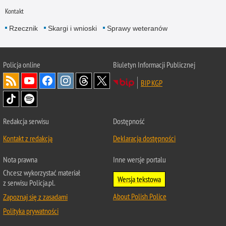
Kontakt
Rzecznik
Skargi i wnioski
Sprawy weteranów
Policja
online
Biuletyn Informacji Publicznej
BIP KGP
Redakcja serwisu
Dostępność
Kontakt z redakcją
Deklaracja dostępności
Nota prawna
Inne wersje portalu
Chcesz wykorzystać materiał
Wersja tekstowa
z serwisu Policja.pl.
About Polish Police
Zapoznaj się z zasadami
Polityka prywatności