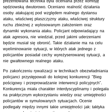
prezentowana technika była oceniana przez komisję
sędziowską dwutorowo. Oceniano realność działania
osoby atakującej pod względem realnego dystansu
ataku, właściwej płaszczyzny ataku, właściwej struktury
ruchu zbieżnej z wylosowanym założeniem oraz
dynamiki wykonania ataku. Policjant odpowiadający na
atak agresora, nie wiedział, przed jakimi uderzeniami
będzie musiał się obronić. Takie działanie ma na celu
wyeliminowanie sytuacji, w których atak jednego z
policjantów posiadał cechy wyreżyserowanej sytuacji, a
nie gwałtownego realnego ataku.
Po zakończeniu rywalizacji w technikach obezwładniania
policjanci przystępowali do kolejnej konkurencji "Bieg
pościgowy i przeprowadzanie interwencji policyjnych".
Konkurencja miała charakter interdyscyplinarny i polegała
na praktycznym wykorzystaniu wiedzy oraz umiejętności
policjantów w symulowanych sytuacjach. Ocenie
podlegały między innymi takie umiejętności jak: taktyka