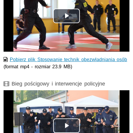
Odtwórz
wideo
Pobierz plik Stosowanie technik obezwładniania osób
(format mp4 - rozmiar 23.9 MB)
Film
Bieg pościgowy i interwencje policyjne
Odtwórz