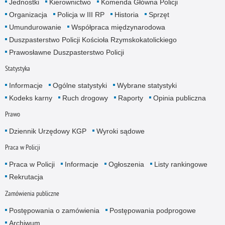
Jednostki
Kierownictwo
Komenda Główna Policji
Organizacja
Policja w III RP
Historia
Sprzęt
Umundurowanie
Współpraca międzynarodowa
Duszpasterstwo Policji Kościoła Rzymskokatolickiego
Prawosławne Duszpasterstwo Policji
Statystyka
Informacje
Ogólne statystyki
Wybrane statystyki
Kodeks karny
Ruch drogowy
Raporty
Opinia publiczna
Prawo
Dziennik Urzędowy KGP
Wyroki sądowe
Praca w Policji
Praca w Policji
Informacje
Ogłoszenia
Listy rankingowe
Rekrutacja
Zamówienia publiczne
Postępowania o zamówienia
Postępowania podprogowe
Archiwum