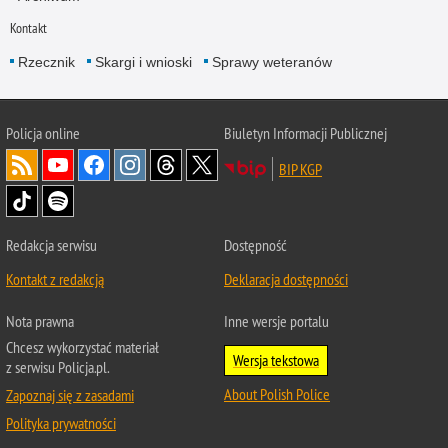
Kontakt
Rzecznik
Skargi i wnioski
Sprawy weteranów
Policja
online
Biuletyn Informacji Publicznej
BIP KGP
Redakcja serwisu
Dostępność
Kontakt z redakcją
Deklaracja dostępności
Nota prawna
Inne wersje portalu
Chcesz wykorzystać materiał
Wersja tekstowa
z serwisu Policja.pl.
About Polish Police
Zapoznaj się z zasadami
Polityka prywatności