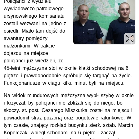
Policjanci z wydziału
wywiadowczo-patrolowego
ursynowskiego komisariatu
zostali wezwani na jedno z
osiedli. Miało tam dojść do
awantury pomiędzy
małżonkami. W trakcie
dojazdu na miejsce
policjanci już wiedzieli, że
45-letni mężczyzna stoi w oknie klatki schodowej na 6
piętrze i prawdopodobnie spróbuje się targnąć na życie.
Funkcjonariusze w ciągu kilku minut byli na miejscu.
Na widok mundurowych mężczyzna wybił szybę w oknie
i krzyczał, by policjanci nie zbliżali się do niego, bo
skoczy. st. post. Cezarego Miszkurka został na miejscu i
powiadomił straż pożarną oraz pogotowie ratunkowe. W
tym czasie, znający rozkład budynku sierż. sztab. Marcin
Koperczak, wbiegł schodami na 6 piętro i zaczął