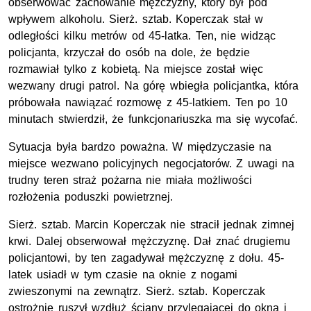
obserwować zachowanie mężczyzny, który był pod
wpływem alkoholu. Sierż. sztab. Koperczak stał w
odległości kilku metrów od 45-latka. Ten, nie widząc
policjanta, krzyczał do osób na dole, że będzie
rozmawiał tylko z kobietą. Na miejsce został więc
wezwany drugi patrol. Na górę wbiegła policjantka, która
próbowała nawiązać rozmowę z 45-latkiem. Ten po 10
minutach stwierdził, że funkcjonariuszka ma się wycofać.
Sytuacja była bardzo poważna. W międzyczasie na
miejsce wezwano policyjnych negocjatorów. Z uwagi na
trudny teren straż pożarna nie miała możliwości
rozłożenia poduszki powietrznej.
Sierż. sztab. Marcin Koperczak nie stracił jednak zimnej
krwi. Dalej obserwował mężczyznę. Dał znać drugiemu
policjantowi, by ten zagadywał mężczyznę z dołu. 45-
latek usiadł w tym czasie na oknie z nogami
zwieszonymi na zewnątrz. Sierż. sztab. Koperczak
ostrożnie ruszył wzdłuż ściany przylegającej do okna i