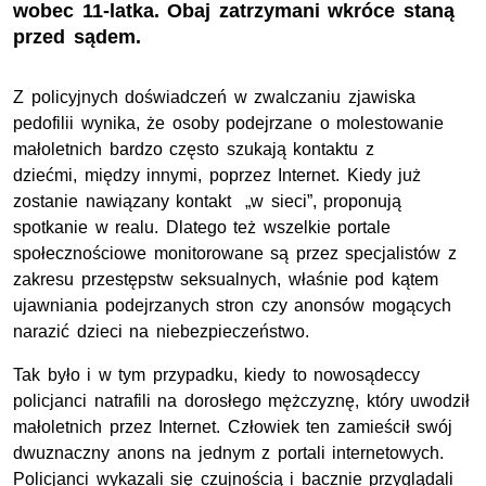
wobec 11-latka. Obaj zatrzymani wkróce staną
przed sądem.
Z policyjnych doświadczeń w zwalczaniu zjawiska
pedofilii wynika, że osoby podejrzane o molestowanie
małoletnich bardzo często szukają kontaktu z
dziećmi, między innymi, poprzez Internet. Kiedy już
zostanie nawiązany kontakt „w sieci”, proponują
spotkanie w realu. Dlatego też wszelkie portale
społecznościowe monitorowane są przez specjalistów z
zakresu przestępstw seksualnych, właśnie pod kątem
ujawniania podejrzanych stron czy anonsów mogących
narazić dzieci na niebezpieczeństwo.
Tak było i w tym przypadku, kiedy to nowosądeccy
policjanci natrafili na dorosłego mężczyznę, który uwodził
małoletnich przez Internet. Człowiek ten zamieścił swój
dwuznaczny anons na jednym z portali internetowych.
Policjanci wykazali się czujnością i bacznie przyglądali