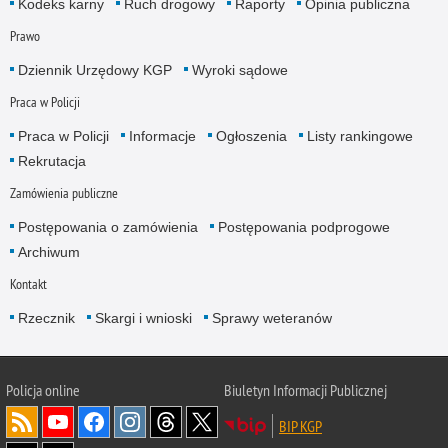
Kodeks karny
Ruch drogowy
Raporty
Opinia publiczna
Prawo
Dziennik Urzędowy KGP
Wyroki sądowe
Praca w Policji
Praca w Policji
Informacje
Ogłoszenia
Listy rankingowe
Rekrutacja
Zamówienia publiczne
Postępowania o zamówienia
Postępowania podprogowe
Archiwum
Kontakt
Rzecznik
Skargi i wnioski
Sprawy weteranów
Policja
online
Biuletyn Informacji Publicznej
BIP KGP