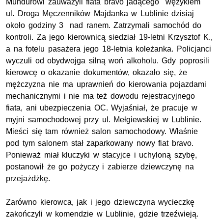
Mundurowi zauważyli fiata bravo jadącego "wężykiem"
ul. Droga Męczenników Majdanka w Lublinie dzisiaj
około godziny 3 nad ranem. Zatrzymali samochód do
kontroli. Za jego kierownicą siedział 19-letni Krzysztof K.,
a na fotelu pasażera jego 18-letnia koleżanka. Policjanci
wyczuli od obydwojga silną woń alkoholu. Gdy poprosili
kierowcę o okazanie dokumentów, okazało się, że
mężczyzna nie ma uprawnień do kierowania pojazdami
mechanicznymi i nie ma też dowodu rejestracyjnego
fiata, ani ubezpieczenia OC. Wyjaśniał, że pracuje w
myjni samochodowej przy ul. Mełgiewskiej w Lublinie.
Mieści się tam również salon samochodowy. Właśnie
pod tym salonem stał zaparkowany nowy fiat bravo.
Ponieważ miał kluczyki w stacyjce i uchyloną szybę,
postanowił że go pożyczy i zabierze dziewczynę na
przejażdżkę.
Zarówno kierowca, jak i jego dziewczyna wycieczkę
zakończyli w komendzie w Lublinie, gdzie trzeźwieją.