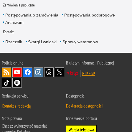
Zamówienia publiczne
Postępowania o zamówienia
Postępowania podprogowe
Archiwum
Kontakt
Rzecznik
Skargi i wnioski
Sprawy weteranów
Policja
online
Biuletyn Informacji Publicznej
BIP KGP
Redakcja serwisu
Dostępność
Kontakt z redakcją
Deklaracja dostępności
Nota prawna
Inne wersje portalu
Chcesz wykorzystać materiał
Wersja tekstowa
z serwisu Policja.pl.