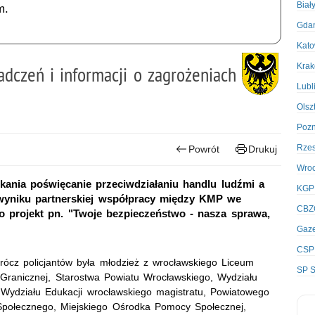
Biał
m.
Gda
Kato
Kra
czeń i informacji o zagrożeniach
Lubl
Olsz
Poz
Rze
Powrót
Drukuj
Wro
tkania poświęcanie przeciwdziałaniu handlu ludźmi a
KGP
wyniku partnerskiej współpracy między KMP we
CBZ
o projekt pn. "Twoje bezpieczeństwo - nasza sprawa,
Gaze
CSP
ócz policjantów była młodzież z wrocławskiego Liceum
SP S
 Granicznej, Starostwa Powiatu Wrocławskiego, Wydziału
Wydziału Edukacji wrocławskiego magistratu, Powiatowego
połecznego, Miejskiego Ośrodka Pomocy Społecznej,