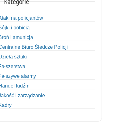
Kategorie
Ataki na policjantów
Bójki i pobicia
Broń i amunicja
Centralne Biuro Śledcze Policji
Dzieła sztuki
Fałszerstwa
Fałszywe alarmy
Handel ludźmi
Jakość i zarządzanie
Kadry
Kobiety w Policji
Korupcja
Kradzież