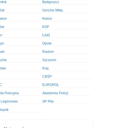
ystok
Bydgoszcz
ńsk
Gorzów Wlkp.
wice
Kielce
ków
KSP
in
Łódź
tyn
Opole
nań
Radom
szów
Szczecin
cław
Kraj
CBŚP
C
EUROPOL
ta Policyjna
Akademia Policji
 Legionowo
SP Piła
łupsk