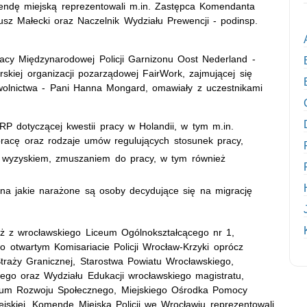
mendę miejską reprezentowali m.in. Zastępca Komendanta
iusz Małecki oraz Naczelnik Wydziału Prewencji - podinsp.
racy Międzynarodowej Policji Garnizonu Oost Nederland -
rskiej organizacji pozarządowej FairWork, zajmującej się
wolnictwa - Pani Hanna Mongard, omawiały z uczestnikami
RP dotyczącej kwestii pracy w Holandii, w tym m.in.
racę oraz rodzaje umów regulujących stosunek pracy,
 z wyzyskiem, zmuszaniem do pracy, w tym również
 na jakie narażone są osoby decydujące się na migrację
ż z wrocławskiego Liceum Ogólnokształcącego nr 1,
o otwartym Komisariacie Policji Wrocław-Krzyki oprócz
 Straży Granicznej, Starostwa Powiatu Wrocławskiego,
ego oraz Wydziału Edukacji wrocławskiego magistratu,
rum Rozwoju Społecznego, Miejskiego Ośrodka Pomocy
jskiej. Komendę Miejską Policji we Wrocławiu reprezentowali