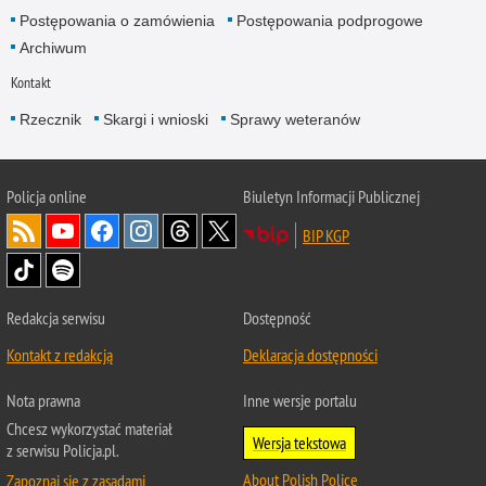
Postępowania o zamówienia
Postępowania podprogowe
Archiwum
Kontakt
Rzecznik
Skargi i wnioski
Sprawy weteranów
Policja
online
Biuletyn Informacji Publicznej
BIP KGP
Redakcja serwisu
Dostępność
Kontakt z redakcją
Deklaracja dostępności
Nota prawna
Inne wersje portalu
Chcesz wykorzystać materiał
Wersja tekstowa
z serwisu Policja.pl.
About Polish Police
Zapoznaj się z zasadami