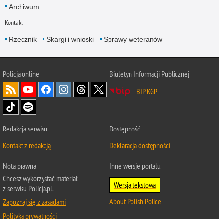
Archiwum
Kontakt
Rzecznik
Skargi i wnioski
Sprawy weteranów
Policja
online
Biuletyn Informacji Publicznej
BIP KGP
Redakcja serwisu
Dostępność
Kontakt z redakcją
Deklaracja dostępności
Nota prawna
Inne wersje portalu
Chcesz wykorzystać materiał
Wersja tekstowa
z serwisu Policja.pl.
About Polish Police
Zapoznaj się z zasadami
Polityka prywatności