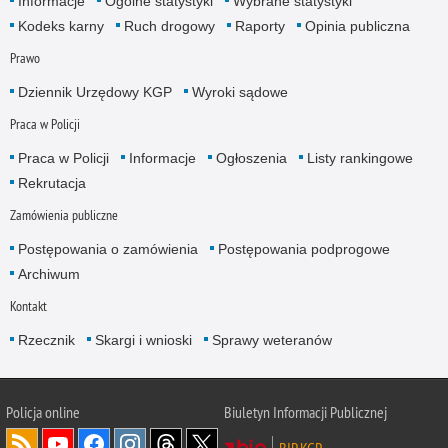
Informacje
Ogólne statystyki
Wybrane statystyki
Kodeks karny
Ruch drogowy
Raporty
Opinia publiczna
Prawo
Dziennik Urzędowy KGP
Wyroki sądowe
Praca w Policji
Praca w Policji
Informacje
Ogłoszenia
Listy rankingowe
Rekrutacja
Zamówienia publiczne
Postępowania o zamówienia
Postępowania podprogowe
Archiwum
Kontakt
Rzecznik
Skargi i wnioski
Sprawy weteranów
Policja
online
Biuletyn Informacji Publicznej
BIP KGP