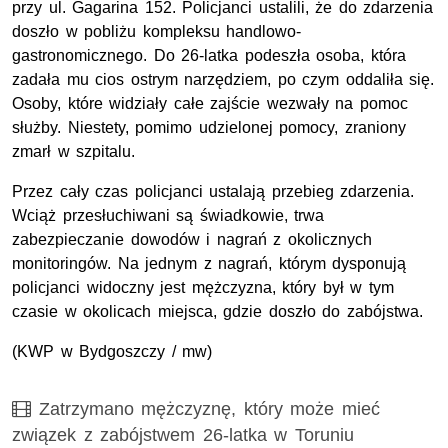
przy ul. Gagarina 152. Policjanci ustalili, że do zdarzenia
doszło w pobliżu kompleksu handlowo-
gastronomicznego. Do 26-latka podeszła osoba, która
zadała mu cios ostrym narzędziem, po czym oddaliła się.
Osoby, które widziały całe zajście wezwały na pomoc
służby. Niestety, pomimo udzielonej pomocy, zraniony
zmarł w szpitalu.
Przez cały czas policjanci ustalają przebieg zdarzenia.
Wciąż przesłuchiwani są świadkowie, trwa
zabezpieczanie dowodów i nagrań z okolicznych
monitoringów. Na jednym z nagrań, którym dysponują
policjanci widoczny jest mężczyzna, który był w tym
czasie w okolicach miejsca, gdzie doszło do zabójstwa.
(KWP w Bydgoszczy / mw)
Film
Zatrzymano mężczyznę, który może mieć
związek z zabójstwem 26-latka w Toruniu