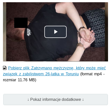
Odtwórz
wideo
Pobierz plik Zatrzymano mężczyznę, który może mieć
związek z zabójstwem 26-latka w Toruniu
(format mp4 -
rozmiar 11.76 MB)
↓ Pokaż informacje dodatkowe ↓