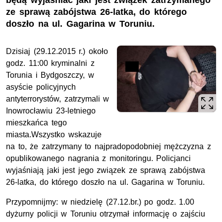
będą wyjaśniać jaki jest związek zatrzymanego
ze sprawą zabójstwa 26-latka, do którego
doszło na ul. Gagarina w Toruniu.
Dzisiaj (29.12.2015 r.) około
godz. 11:00 kryminalni z
Torunia i Bydgoszczy, w
asyście policyjnych
antyterrorystów, zatrzymali w
Inowrocławiu 23-letniego
mieszkańca tego
miasta.Wszystko wskazuje
na to, że zatrzymany to najpradopodobniej mężczyzna z
opublikowanego nagrania z monitoringu. Policjanci
wyjaśniają jaki jest jego związek ze sprawą zabójstwa
26-latka, do którego doszło na ul. Gagarina w Toruniu.
Przypomnijmy: w niedzielę (27.12.br.) po godz. 1.00
dyżurny policji w Toruniu otrzymał informację o zajściu