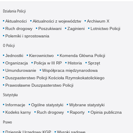
Działania Policji
Aktualności
Aktualności z województw
Archiwum X
Ruch drogowy
Poszukiwani
Zaginieni
Lotnictwo Policji
Polemiki i sprostowania
O Policji
Jednostki
Kierownictwo
Komenda Główna Policji
Organizacja
Policja w III RP
Historia
Sprzęt
Umundurowanie
Współpraca międzynarodowa
Duszpasterstwo Policji Kościoła Rzymskokatolickiego
Prawosławne Duszpasterstwo Policji
Statystyka
Informacje
Ogólne statystyki
Wybrane statystyki
Kodeks karny
Ruch drogowy
Raporty
Opinia publiczna
Prawo
Dziennik Urzędowy KGP
Wyroki sądowe