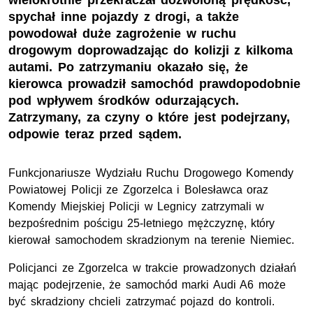
wielokrotnie przekraczał dozwoloną prędkość,
spychał inne pojazdy z drogi, a także
powodował duże zagrożenie w ruchu
drogowym doprowadzając do kolizji z kilkoma
autami. Po zatrzymaniu okazało się, że
kierowca prowadził samochód prawdopodobnie
pod wpływem środków odurzających.
Zatrzymany, za czyny o które jest podejrzany,
odpowie teraz przed sądem.
Funkcjonariusze Wydziału Ruchu Drogowego Komendy
Powiatowej Policji ze Zgorzelca i Bolesławca oraz
Komendy Miejskiej Policji w Legnicy zatrzymali w
bezpośrednim pościgu 25-letniego mężczyznę, który
kierował samochodem skradzionym na terenie Niemiec.
Policjanci ze Zgorzelca w trakcie prowadzonych działań
mając podejrzenie, że samochód marki Audi A6 może
być skradziony chcieli zatrzymać pojazd do kontroli.