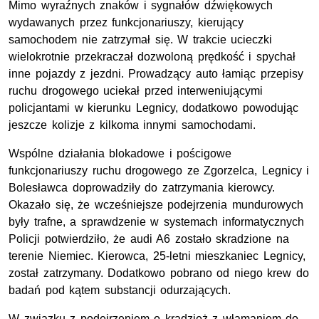
Mimo wyraźnych znaków i sygnałów dźwiękowych
wydawanych przez funkcjonariuszy, kierujący
samochodem nie zatrzymał się. W trakcie ucieczki
wielokrotnie przekraczał dozwoloną prędkość i spychał
inne pojazdy z jezdni. Prowadzący auto łamiąc przepisy
ruchu drogowego uciekał przed interweniującymi
policjantami w kierunku Legnicy, dodatkowo powodując
jeszcze kolizje z kilkoma innymi samochodami.
Wspólne działania blokadowe i pościgowe
funkcjonariuszy ruchu drogowego ze Zgorzelca, Legnicy i
Bolesławca doprowadziły do zatrzymania kierowcy.
Okazało się, że wcześniejsze podejrzenia mundurowych
były trafne, a sprawdzenie w systemach informatycznych
Policji potwierdziło, że audi A6 zostało skradzione na
terenie Niemiec. Kierowca, 25-letni mieszkaniec Legnicy,
został zatrzymany. Dodatkowo pobrano od niego krew do
badań pod kątem substancji odurzających.
W związku z podejrzeniem o kradzież z włamaniem do