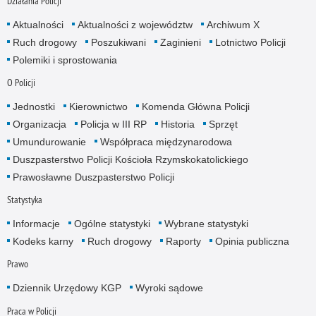
Działania Policji
Aktualności
Aktualności z województw
Archiwum X
Ruch drogowy
Poszukiwani
Zaginieni
Lotnictwo Policji
Polemiki i sprostowania
O Policji
Jednostki
Kierownictwo
Komenda Główna Policji
Organizacja
Policja w III RP
Historia
Sprzęt
Umundurowanie
Współpraca międzynarodowa
Duszpasterstwo Policji Kościoła Rzymskokatolickiego
Prawosławne Duszpasterstwo Policji
Statystyka
Informacje
Ogólne statystyki
Wybrane statystyki
Kodeks karny
Ruch drogowy
Raporty
Opinia publiczna
Prawo
Dziennik Urzędowy KGP
Wyroki sądowe
Praca w Policji