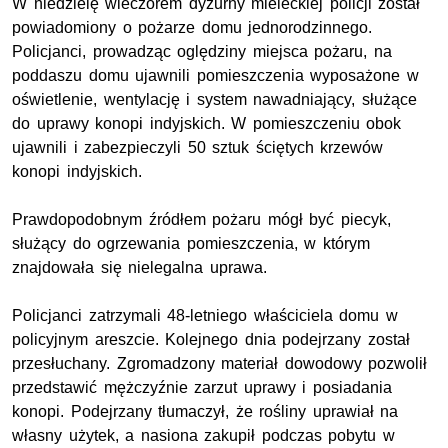
W niedzielę wieczorem dyżurny mieleckiej policji został
powiadomiony o pożarze domu jednorodzinnego.
Policjanci, prowadząc oględziny miejsca pożaru, na
poddaszu domu ujawnili pomieszczenia wyposażone w
oświetlenie, wentylację i system nawadniający, służące
do uprawy konopi indyjskich. W pomieszczeniu obok
ujawnili i zabezpieczyli 50 sztuk ściętych krzewów
konopi indyjskich.
Prawdopodobnym źródłem pożaru mógł być piecyk,
służący do ogrzewania pomieszczenia, w którym
znajdowała się nielegalna uprawa.
Policjanci zatrzymali 48-letniego właściciela domu w
policyjnym areszcie. Kolejnego dnia podejrzany został
przesłuchany. Zgromadzony materiał dowodowy pozwolił
przedstawić mężczyźnie zarzut uprawy i posiadania
konopi. Podejrzany tłumaczył, że rośliny uprawiał na
własny użytek, a nasiona zakupił podczas pobytu w