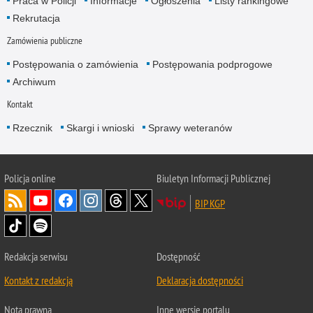
Praca w Policji
Informacje
Ogłoszenia
Listy rankingowe
Rekrutacja
Zamówienia publiczne
Postępowania o zamówienia
Postępowania podprogowe
Archiwum
Kontakt
Rzecznik
Skargi i wnioski
Sprawy weteranów
Policja
online
Biuletyn Informacji Publicznej
BIP KGP
Redakcja serwisu
Dostępność
Kontakt z redakcją
Deklaracja dostępności
Nota prawna
Inne wersje portalu