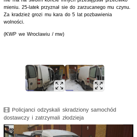
mieniu. 25-latek przyznał sie do zarzucanego mu czynu.
Za kradzież grozi mu kara do 5 lat pozbawienia
wolności.
(KWP we Wrocławiu / mw)
Film
Policjanci odzyskali skradziony samochód
dostawczy i zatrzymali złodzieja