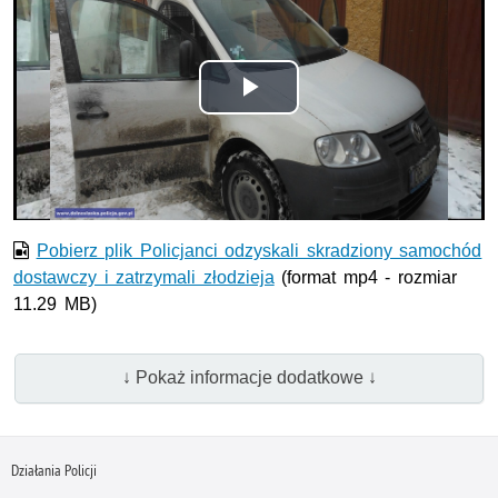
Odtwórz
wideo
Pobierz plik Policjanci odzyskali skradziony samochód
dostawczy i zatrzymali złodzieja
(format mp4 - rozmiar
11.29 MB)
↓ Pokaż informacje dodatkowe ↓
Działania Policji