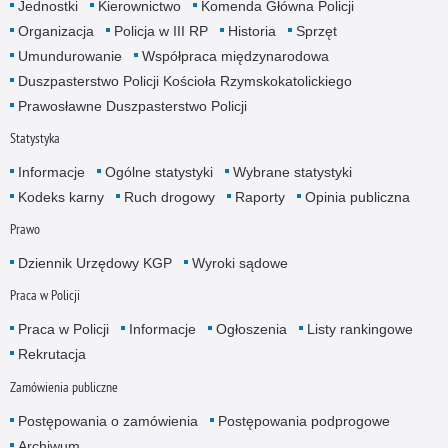
Jednostki
Kierownictwo
Komenda Główna Policji
Organizacja
Policja w III RP
Historia
Sprzęt
Umundurowanie
Współpraca międzynarodowa
Duszpasterstwo Policji Kościoła Rzymskokatolickiego
Prawosławne Duszpasterstwo Policji
Statystyka
Informacje
Ogólne statystyki
Wybrane statystyki
Kodeks karny
Ruch drogowy
Raporty
Opinia publiczna
Prawo
Dziennik Urzędowy KGP
Wyroki sądowe
Praca w Policji
Praca w Policji
Informacje
Ogłoszenia
Listy rankingowe
Rekrutacja
Zamówienia publiczne
Postępowania o zamówienia
Postępowania podprogowe
Archiwum