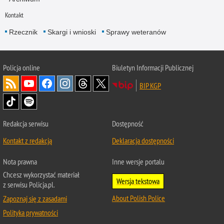
Kontakt
Rzecznik
Skargi i wnioski
Sprawy weteranów
Policja
online
Biuletyn Informacji Publicznej
BIP KGP
Redakcja serwisu
Dostępność
Kontakt z redakcją
Deklaracja dostępności
Nota prawna
Inne wersje portalu
Chcesz wykorzystać materiał
Wersja tekstowa
z serwisu Policja.pl.
About Polish Police
Zapoznaj się z zasadami
Polityka prywatności