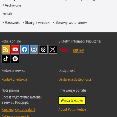
Archiwum
Kontakt
Rzecznik
Skargi i wnioski
Sprawy weteranów
Policja
online
Biuletyn Informacji Publicznej
BIP KGP
Redakcja serwisu
Dostępność
Kontakt z redakcją
Deklaracja dostępności
Nota prawna
Inne wersje portalu
Chcesz wykorzystać materiał
Wersja tekstowa
z serwisu Policja.pl.
About Polish Police
Zapoznaj się z zasadami
Polityka prywatności