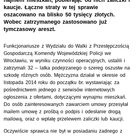
najmem mieszkań, pobierając od nich zaliczki i
kaucje. Łączne straty w tej sprawie
oszacowano na blisko 50 tysięcy złotych.
Wobec zatrzymanego zastosowano już
tymczasowy areszt.
Funkcjonariusze z Wydziału do Walki z Przestępczością
Gospodarczą Komendy Wojewódzkiej Policji we
Wrocławiu, w wyniku czynności operacyjnych, ustalili i
zatrzymali 32 – latka podejrzanego o szereg oszustw na
szkodę różnych osób. Mężczyzna działał w okresie od
listopada 2014 roku do początku br. wystawiając za
pośrednictwem jednego z serwisów internetowych
ogłoszenia z ofertami, dotyczącymi wynajmu mieszkań.
Do osób zainteresowanych zawarciem umowy przesyłał
mailem umowę z prośbą o podpis i odesłanie drogą
mailową, oraz o wpłatę przelewem zaliczki lub kaucji.
Oczywiście sprawca nie był w posiadaniu żadnego z