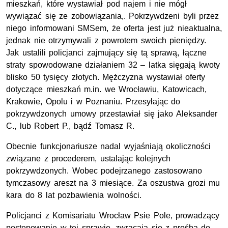
mieszkań, które wystawiał pod najem i nie mógł
wywiązać się ze zobowiązania,. Pokrzywdzeni byli przez
niego informowani SMSem, że oferta jest już nieaktualna,
jednak nie otrzymywali z powrotem swoich pieniędzy.
Jak ustalili policjanci zajmujący się tą sprawą, łączne
straty spowodowane działaniem 32 – latka sięgają kwoty
blisko 50 tysięcy złotych. Mężczyzna wystawiał oferty
dotyczące mieszkań m.in. we Wrocławiu, Katowicach,
Krakowie, Opolu i w Poznaniu. Przesyłając do
pokrzywdzonych umowy przestawiał się jako Aleksander
C., lub Robert P., bądź Tomasz R.
Obecnie funkcjonariusze nadal wyjaśniają okoliczności
związane z procederem, ustalając kolejnych
pokrzywdzonych. Wobec podejrzanego zastosowano
tymczasowy areszt na 3 miesiące. Za oszustwa grozi mu
kara do 8 lat pozbawienia wolności.
Policjanci z Komisariatu Wrocław Psie Pole, prowadzący
postępowanie w tej sprawie, zwracają się z prośbą do