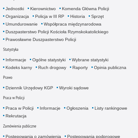
Jednostki
Kierownictwo
Komenda Główna Policji
Organizacja
Policja w III RP
Historia
Sprzęt
Umundurowanie
Współpraca międzynarodowa
Duszpasterstwo Policji Kościoła Rzymskokatolickiego
Prawosławne Duszpasterstwo Policji
Statystyka
Informacje
Ogólne statystyki
Wybrane statystyki
Kodeks karny
Ruch drogowy
Raporty
Opinia publiczna
Prawo
Dziennik Urzędowy KGP
Wyroki sądowe
Praca w Policji
Praca w Policji
Informacje
Ogłoszenia
Listy rankingowe
Rekrutacja
Zamówienia publiczne
Postępowania o zamówienia
Postępowania podprogowe