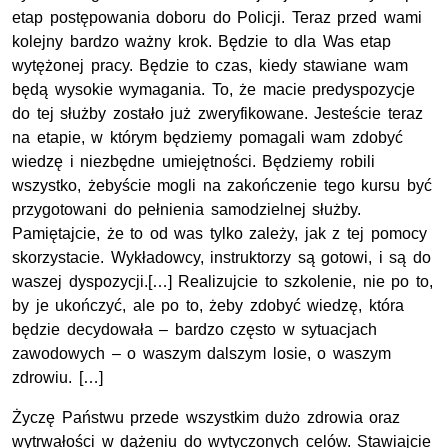
etap postępowania doboru do Policji. Teraz przed wami
kolejny bardzo ważny krok. Będzie to dla Was etap
wytężonej pracy. Będzie to czas, kiedy stawiane wam
będą wysokie wymagania. To, że macie predyspozycje
do tej służby zostało już zweryfikowane. Jesteście teraz
na etapie, w którym będziemy pomagali wam zdobyć
wiedzę i niezbędne umiejętności. Będziemy robili
wszystko, żebyście mogli na zakończenie tego kursu być
przygotowani do pełnienia samodzielnej służby.
Pamiętajcie, że to od was tylko zależy, jak z tej pomocy
skorzystacie. Wykładowcy, instruktorzy są gotowi, i są do
waszej dyspozycji.[…] Realizujcie to szkolenie, nie po to,
by je ukończyć, ale po to, żeby zdobyć wiedzę, która
będzie decydowała – bardzo często w sytuacjach
zawodowych – o waszym dalszym losie, o waszym
zdrowiu. […]
Życzę Państwu przede wszystkim dużo zdrowia oraz
wytrwałości w dążeniu do wytyczonych celów. Stawiajcie