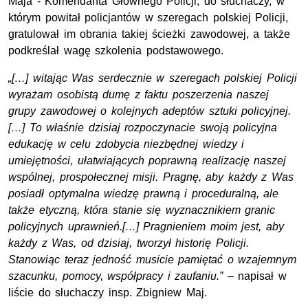
Maja - Komendanta Głównego Policji, do słuchaczy, w
którym powitał policjantów w szeregach polskiej Policji,
gratulował im obrania takiej ścieżki zawodowej, a także
podkreślał wagę szkolenia podstawowego.
„[…] witając Was serdecznie w szeregach polskiej Policji
wyrażam osobistą dumę z faktu poszerzenia naszej
grupy zawodowej o kolejnych adeptów sztuki policyjnej.
[…] To właśnie dzisiaj rozpoczynacie swoją policyjna
edukację w celu zdobycia niezbędnej wiedzy i
umiejętności, ułatwiających poprawną realizację naszej
wspólnej, prospołecznej misji. Pragnę, aby każdy z Was
posiadł optymalna wiedzę prawną i proceduralną, ale
także etyczną, która stanie się wyznacznikiem granic
policyjnych uprawnień.[…] Pragnieniem moim jest, aby
każdy z Was, od dzisiaj, tworzył historię Policji.
Stanowiąc teraz jedność musicie pamiętać o wzajemnym
szacunku, pomocy, współpracy i zaufaniu.”
– napisał w
liście do słuchaczy insp. Zbigniew Maj.