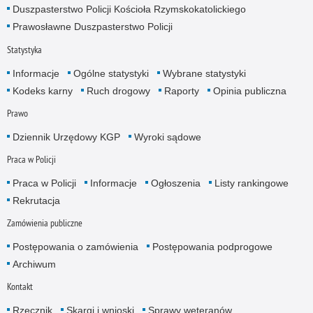
Duszpasterstwo Policji Kościoła Rzymskokatolickiego
Prawosławne Duszpasterstwo Policji
Statystyka
Informacje
Ogólne statystyki
Wybrane statystyki
Kodeks karny
Ruch drogowy
Raporty
Opinia publiczna
Prawo
Dziennik Urzędowy KGP
Wyroki sądowe
Praca w Policji
Praca w Policji
Informacje
Ogłoszenia
Listy rankingowe
Rekrutacja
Zamówienia publiczne
Postępowania o zamówienia
Postępowania podprogowe
Archiwum
Kontakt
Rzecznik
Skargi i wnioski
Sprawy weteranów