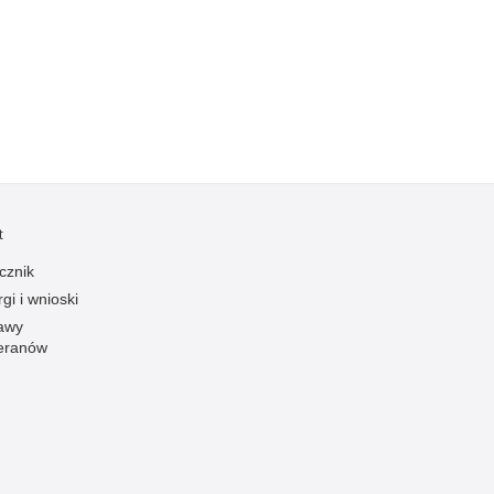
Kradzieże z włamaniem
Kultura
Logistyka, wyposażenie
Materiały wybuchowe
Nagrodzeni policjanci
Napady na banki
Napady na taksówkarzy
t
Napady na tiry
cznik
Nielegalny handel farmaceutykami
gi i wnioski
Nietrzeźwi kierujący
awy
eranów
Nietrzeźwi opiekunowie
Nietrzeźwi pracownicy
Niszczenie mienia
Nowoczesne technologie w pracy Policji
Odpowiedzialność majątkowa Policji