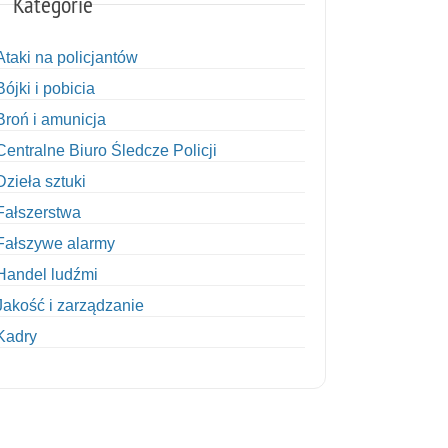
Kategorie
Ataki na policjantów
Bójki i pobicia
Broń i amunicja
Centralne Biuro Śledcze Policji
Dzieła sztuki
Fałszerstwa
Fałszywe alarmy
Handel ludźmi
Jakość i zarządzanie
Kadry
Kobiety w Policji
Korupcja
Kradzież