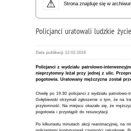
Strona znajduje się w archiwu
Policjanci uratowali ludzkie życi
Data publikacji 12.02.2016
Policjanci z wydziału patrolowo-interwencyjn
nieprzytomny leżał przy jednej z ulic. Przepr
pogotowia. Uratowany mężczyzna został prze
Chwilę po 19.30 policjanci z wydziału patrolowo-i
Gołębiewski otrzymali zgłoszenie o tym, że na tr
przytomność. Na miejscu okazało się, że mężczyzn
pogotowia i przystąpili do resuscytacji.
Po kilkunastu minutach akcji reanimacyjnej, na mi
policjantami kontynuowali czynności ratunkowe. P