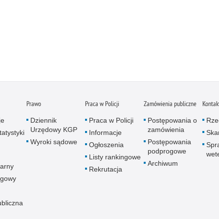
Prawo
Praca w Policji
Zamówienia publiczne
Kontak
je
Dziennik
Praca w Policji
Postępowania o
Rze
Urzędowy KGP
zamówienia
atystyki
Informacje
Skar
Wyroki sądowe
Postępowania
Ogłoszenia
Spr
podprogowe
wet
Listy rankingowe
Archiwum
arny
Rekrutacja
ogowy
ubliczna