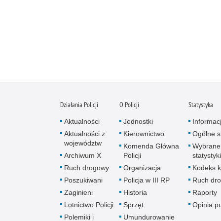
Działania Policji
O Policji
Statystyka
Aktualności
Jednostki
Informac
Aktualności z
Kierownictwo
Ogólne st
województw
Komenda Główna
Wybrane
Archiwum X
Policji
statystyki
Ruch drogowy
Organizacja
Kodeks k
Poszukiwani
Policja w III RP
Ruch dr
Zaginieni
Historia
Raporty
Lotnictwo Policji
Sprzęt
Opinia p
Polemiki i
Umundurowanie