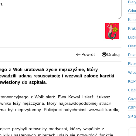
Biał
m.
Gda
Kato
Kra
e
Lubl
Olsz
Powrót
Drukuj
Poz
Rze
ego z Woli uratowali życie mężczyźnie, który
Wro
owadzili udaną resuscytację i wezwali załogę karetki
KGP
wieziony do szpitala.
CBZ
nterwencyjnego z Woli: sierż. Ewa Kowal i sierż. Łukasz
Gaze
awniku leży mężczyzna, który najprawdopodobniej stracił
CSP
a był nieprzytomny. Policjanci natychmiast wezwali karetkę
SP S
ejsce przybyli ratownicy medyczni, którzy wspólnie z
o kilku następnych minutach udało się przywrócić funkcje