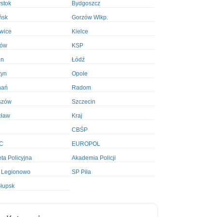
ystok
Bydgoszcz
ńsk
Gorzów Wlkp.
wice
Kielce
ków
KSP
in
Łódź
tyn
Opole
nań
Radom
szów
Szczecin
cław
Kraj
CBŚP
C
EUROPOL
ta Policyjna
Akademia Policji
 Legionowo
SP Piła
łupsk