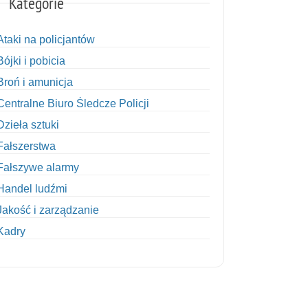
Kategorie
Ataki na policjantów
Bójki i pobicia
Broń i amunicja
Centralne Biuro Śledcze Policji
Dzieła sztuki
Fałszerstwa
Fałszywe alarmy
Handel ludźmi
Jakość i zarządzanie
Kadry
Kobiety w Policji
Korupcja
Kradzież