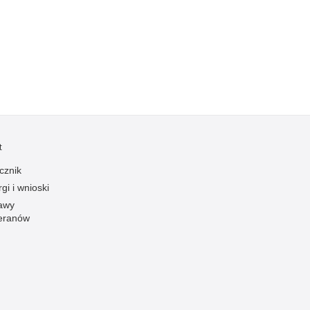
Kradzieże z włamaniem
Kultura
Logistyka, wyposażenie
Materiały wybuchowe
Nagrodzeni policjanci
Napady na banki
Napady na taksówkarzy
t
Napady na tiry
cznik
Nielegalny handel farmaceutykami
gi i wnioski
Nietrzeźwi kierujący
awy
eranów
Nietrzeźwi opiekunowie
Nietrzeźwi pracownicy
Niszczenie mienia
Nowoczesne technologie w pracy Policji
Odpowiedzialność majątkowa Policji