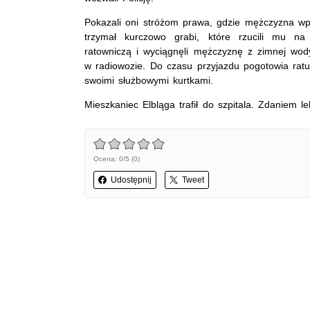
Pokazali oni stróżom prawa, gdzie mężczyzna wpa
trzymał kurczowo grabi, które rzucili mu na 
ratowniczą i wyciągnęli mężczyznę z zimnej wody
w radiowozie. Do czasu przyjazdu pogotowia ratu
swoimi służbowymi kurtkami.
Mieszkaniec Elbląga trafił do szpitala. Zdaniem l
Ocena: 0/5 (0)
Udostępnij
Tweet