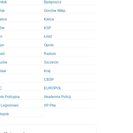
ystok
Bydgoszcz
ńsk
Gorzów Wlkp.
wice
Kielce
ków
KSP
in
Łódź
tyn
Opole
nań
Radom
szów
Szczecin
cław
Kraj
CBŚP
C
EUROPOL
ta Policyjna
Akademia Policji
 Legionowo
SP Piła
łupsk