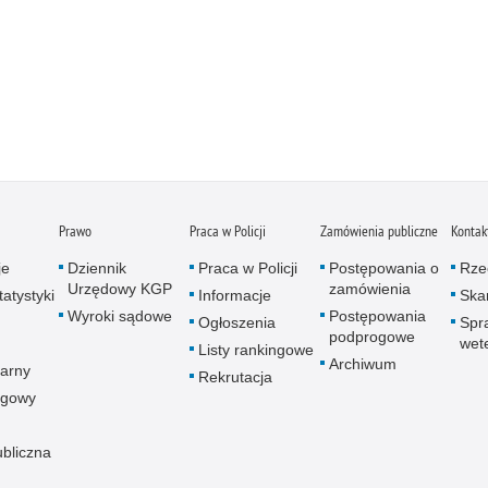
Prawo
Praca w Policji
Zamówienia publiczne
Kontak
je
Dziennik
Praca w Policji
Postępowania o
Rze
Urzędowy KGP
zamówienia
atystyki
Informacje
Skar
Wyroki sądowe
Postępowania
Ogłoszenia
Spr
podprogowe
wet
Listy rankingowe
Archiwum
arny
Rekrutacja
ogowy
ubliczna