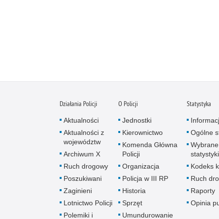
Działania Policji
O Policji
Statystyka
Aktualności
Jednostki
Informac
Aktualności z
Kierownictwo
Ogólne st
województw
Komenda Główna
Wybrane
Archiwum X
Policji
statystyki
Ruch drogowy
Organizacja
Kodeks k
Poszukiwani
Policja w III RP
Ruch dr
Zaginieni
Historia
Raporty
Lotnictwo Policji
Sprzęt
Opinia p
Polemiki i
Umundurowanie