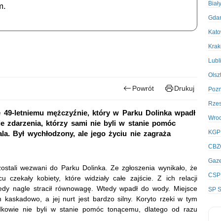
Biał
m.
Gda
Kato
Kra
Lubl
Olsz
Powrót
Drukuj
Poz
Rze
ie 49-letniemu mężczyźnie, który w Parku Dolinka wpadł
Wro
e zdarzenia, którzy sami nie byli w stanie pomóc
KGP
ala. Był wychłodzony, ale jego życiu nie zagraża
CBZ
Gaze
 zostali wezwani do Parku Dolinka. Ze zgłoszenia wynikało, że
CSP
zekały kobiety, które widziały całe zajście. Z ich relacji
iedy nagle stracił równowagę. Wtedy wpadł do wody. Miejsce
SP S
m kaskadowo, a jej nurt jest bardzo silny. Koryto rzeki w tym
dkowie nie byli w stanie pomóc tonącemu, dlatego od razu