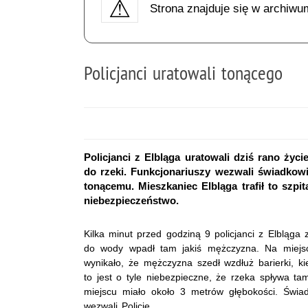
Strona znajduje się w archiwu
Policjanci uratowali tonącego
Policjanci z Elbląga uratowali dziś rano życ
do rzeki. Funkcjonariuszy wezwali świadkowi
tonącemu. Mieszkaniec Elbląga trafił to szpit
niebezpieczeństwo.
Kilka minut przed godziną 9 policjanci z Elbląga
do wody wpadł tam jakiś mężczyzna. Na miejscu c
wynikało, że mężczyzna szedł wzdłuż barierki, k
to jest o tyle niebezpieczne, że rzeka spływa ta
miejscu miało około 3 metrów głębokości. Świa
wezwali Policję.